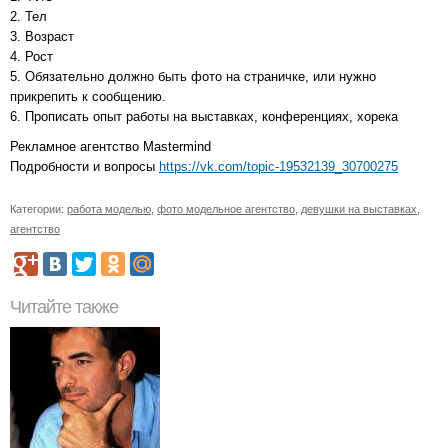
2. Тел
3. Возраст
4. Рост
5. Обязательно должно быть фото на страничке, или нужно
прикрепить к сообщению.
6. Прописать опыт работы на выставках, конференциях, хорека
Рекламное агентство Mastermind
Подробности и вопросы
https://vk.com/topic-19532139_30700275
Категории:
работа моделью
,
фото модельное агентство
,
девушки на выставках
,
агентство
Читайте также