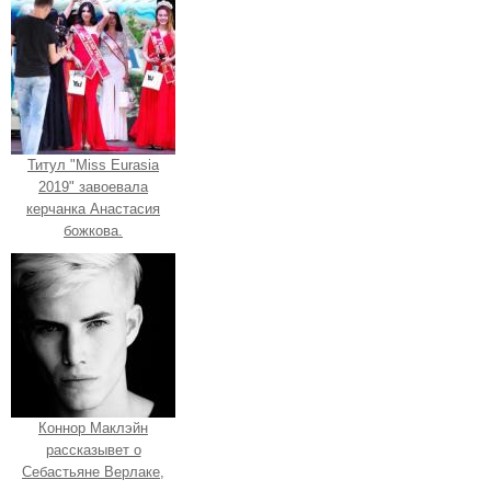
Титул "Miss Eurasia
2019" завоевала
керчанка Анастасия
божкова.
Коннор Маклэйн
рассказывет о
Себастьяне Верлаке,