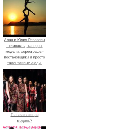
Алан и Юлия Ревазовы
– гимнасты, танцоры,
модели, хореографы-
постановщики и просто
талантливые люди.
Ты начинающая
модель?