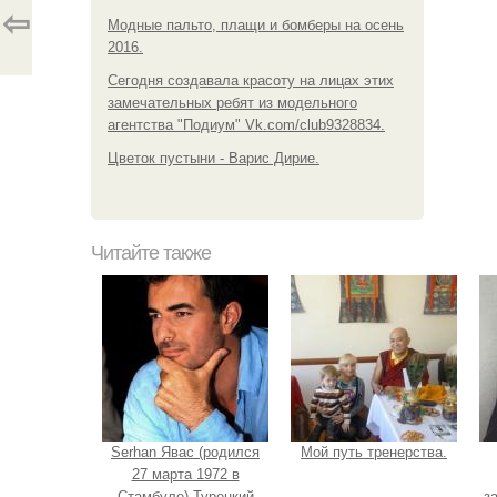
⇦
Модные пальто, плащи и бомберы на осень
2016.
Сегодня создавала красоту на лицах этих
замечательных ребят из модельного
агентства "Подиум" Vk.com/club9328834.
Цветок пустыни - Варис Дирие.
Читайте также
Serhan Явас (родился
Мой путь тренерства.
27 марта 1972 в
Стамбуле) Турецкий
з