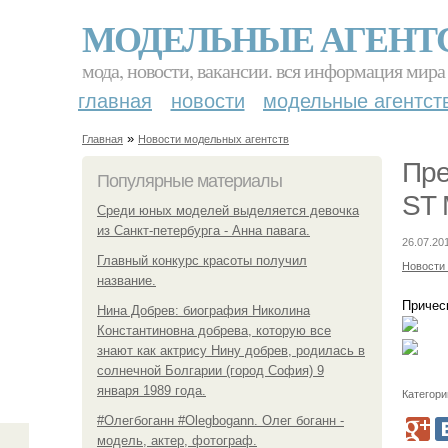
МОДЕЛЬНЫЕ АГЕНТ
мода, новости, вакансии. вся информация мира
главная
новости
модельные агентст
»
Главная
Новости модельных агентств
Пре
Популярные материалы
ST 
Среди юных моделей выделяется девочка
из Санкт-петербурга - Анна павага.
26.07.20
Главный конкурс красоты получил
Новости
название.
Причес
Нина Добрев: биография Николина
Константиновна добрева, которую все
знают как актрису Нину добрев, родилась в
солнечной Болгарии (город София) 9
января 1989 года.
Категори
#Олегбоганн #Olegbogann. Олег боганн -
модель, актер, фотограф.