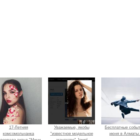
17-Летняя
Уважаемые, якобы
Бесплатные собы
комсомольчанка
"известное модельное
июня в Алматы.
авоевала титул "Мини
агентство" Jewel