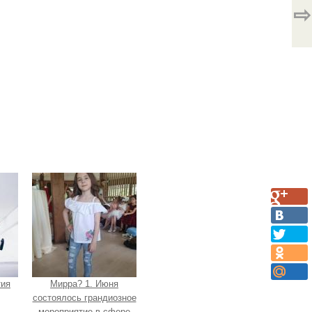
⇨
тия
Мирра? 1. Июня
состоялось грандиозное
мероприятие в сфере