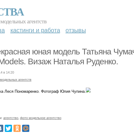
СТВА
 модельных агентств
ва
кастинги и работа
отзывы
красная юная модель Татьяна Чумач
Models. Визаж Наталья Руденко.
14 в 14:20
 модельных агентств
ка Леся Пономаренко. Фотограф Юлия Чупина.
и:
агентство
,
фото модельное агентство