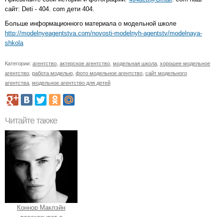
сайт: Deti - 404. com дети 404.
Больше информационного материала о модельной школе
http://modelnyeagentstva.com/novosti-modelnyh-agentstv/modelnaya-
shkola
Категории:
агентство
,
актерское агентство
,
модельная школа
,
хорошее модельное
агентство
,
работа моделью
,
фото модельное агентство
,
сайт модельного
агентства
,
модельное агентство для детей
Читайте также
Коннор Маклэйн