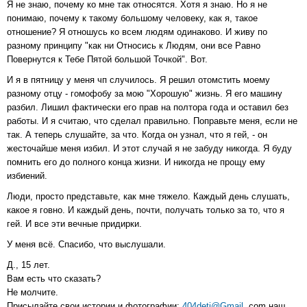
Я не знаю, почему ко мне так относятся. Хотя я знаю. Но я не
понимаю, почему к такому большому человеку, как я, такое
отношение? Я отношусь ко всем людям одинаково. И живу по
разному принципу "как ни Относись к Людям, они все Равно
Повернутся к Тебе Пятой большой Точкой". Вот.
И я в пятницу у меня чп случилось. Я решил отомстить моему
разному отцу - гомофобу за мою "Хорошую" жизнь. Я его машину
разбил. Лишил фактически его прав на полтора года и оставил без
работы. И я считаю, что сделал правильно. Поправьте меня, если не
так. А теперь слушайте, за что. Когда он узнал, что я гей, - он
жесточайше меня избил. И этот случай я не забуду никогда. Я буду
помнить его до полного конца жизни. И никогда не прощу ему
избиений.
Люди, просто представьте, как мне тяжело. Каждый день слушать,
какое я говно. И каждый день, почти, получать только за то, что я
гей. И все эти вечные придирки.
У меня всё. Спасибо, что выслушали.
Д., 15 лет.
Вам есть что сказать?
Не молчите.
Присылайте свои истории и фотографии:
404deti@Gmail
. com наш