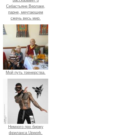
рассказывет о
Себастьяне Верлаке,
парне, мечтающем
сжечь весь мир.
Мой путь тренерства.
Немного про биржу
фриланса Upwork.