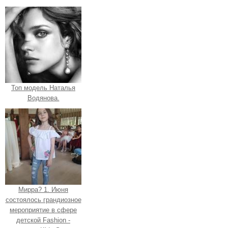
Топ модель Наталья
Водянова.
Мирра? 1. Июня
состоялось грандиозное
мероприятие в сфере
детской Fashion -