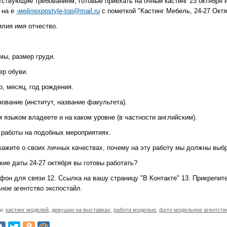
тствующие требованиям, готовые приехать на очный кастинг 23 октября 
 на е
-мейлexpostyle-top@mail.ru
с пометкой "Кастинг Мебель, 24-27 Октяб
илия имя отчество.
мы, размер груди.
ер обуви.
о, месяц, год рождения.
зование (институт, название факультета).
м языком владеете и на каком уровне (в частности английским).
т работы на подобных мероприятиях.
скажите о своих личных качествах, почему на эту работу мы должны выб
акие даты 24-27 октября вы готовы работать?
фон для связи 12. Ссылка на вашу страницу "В Контакте" 13. Прикрепит
ное агентство экспостайл.
и:
кастинг моделей
,
девушки на выставках
,
работа моделью
,
фото модельное агентств