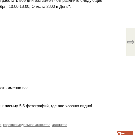
и работать все дни без замен - отправляйте следующие
ря, 10.00-18.00, Оплата 2800 в День":
⇨
рать именно вас.
е к письму 5-6 фотографий, где вас хорошо видно!
о
,
хорошее модельное агентство
,
агентство