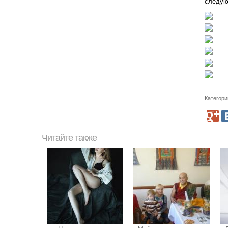
следую
Категори
Читайте также