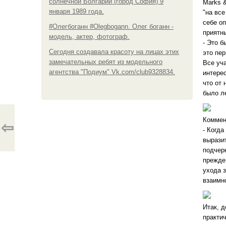
солнечной Болгарии (город София) 9
Marks 
января 1989 года.
"на вс
себе оп
#Олегбоганн #Olegbogann. Олег боганн -
приятн
модель, актер, фотограф.
- Это б
Сегодня создавала красоту на лицах этих
это пер
замечательных ребят из модельного
Все уч
агентства "Подиум" Vk.com/club9328834.
интере
что от 
было л
Коммен
⇦
- Когда
вырази
подчерк
прежде
ухода 
взаимн
Итак, д
практи