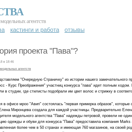
СТВА
 модельных агентств
ва
кастинги и работа
отзывы
ория проекта "Пава"?
18 в 18:46
 модельных агентств
дставляем "Очередную Страничку" из истории нашего замечательного пр
есс - Курс Преображения" участниц конкурса "пава" идет полным ходом.
и в студии, где стилисты подобрали им цвет волос и стрижку в соответ
я в офисе мроо "Авип" состоялась "первая примерка образов", которые 
 Елена Миронцева создала для каждой участницы. Предварительно Елена
дителя модельного агентства "Пава" надежды петровой, провели не один
цию одежды и обуви для конкурса "Пава" предоставила компания Marks 
авленная более чем в 50 странах и имеющая 760 магазинов, на своей ро