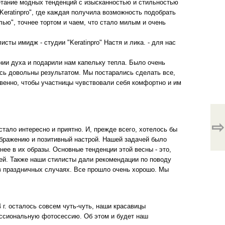
четание модных тенденций с изысканностью и стильностью
Keratinpro", где каждая получила возможность подобрать
лью", точнее тортом и чаем, что стало милым и очень
сты имидж - студии "Keratinpro" Настя и лика. - для нас
ии духа и подарили нам капельку тепла. Было очень
ись довольны результатом. Мы постарались сделать все,
ственно, чтобы участницы чувствовали себя комфортно и им
⇨
стало интересно и приятно. И, прежде всего, хотелось бы
ображению и позитивный настрой. Нашей задачей было
нее в их образы. Основные тенденции этой весны - это,
чей. Также наши стилисты дали рекомендации по поводу
 в праздничных случаях. Все прошло очень хорошо. Мы
 г. осталось совсем чуть-чуть, наши красавицы
фессиональную фотосессию. Об этом и будет наш