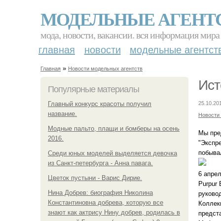
МОДЕЛЬНЫЕ АГЕНТ
мода, новости, вакансии. вся информация мира
главная
новости
модельные агентст
»
Главная
Новости модельных агентств
Ист
Популярные материалы
Главный конкурс красоты получил
25.10.20
название.
Новости
Модные пальто, плащи и бомберы на осень
Мы пре
2016.
"Экспр
побывал
Среди юных моделей выделяется девочка
из Санкт-петербурга - Анна павага.
6 апрел
Цветок пустыни - Варис Дирие.
Purpur
Нина Добрев: биография Николина
руково
Константиновна добрева, которую все
Коллек
знают как актрису Нину добрев, родилась в
предст