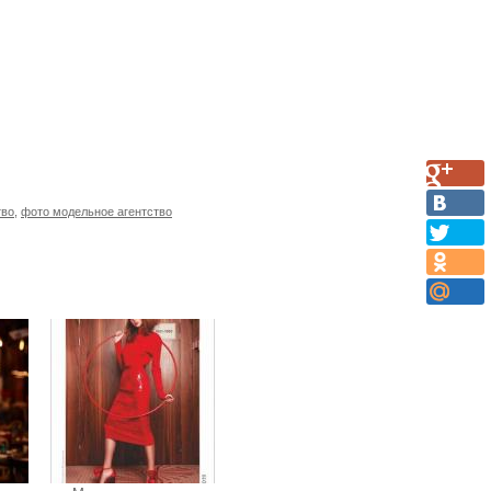
тво
,
фото модельное агентство