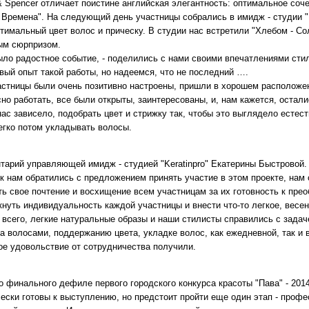
& Spencer отличает поистине английская элегантность: оптимальное со
е Времена". На следующий день участницы собрались в имидж - студии "
тимальный цвет волос и прическу. В студии нас встретили "Хлебом - Со
ым сюрпризом.
ыло радостное событие, - поделились с нами своими впечатлениями стили
вый опыт такой работы, но надеемся, что не последний ….
астницы были очень позитивно настроены, пришли в хорошем расположен
сно работать, все были открыты, заинтересованы, и, нам кажется, остал
нас зависело, подобрать цвет и стрижку так, чтобы это выглядело есте
егко потом укладывать волосы.
тарий управляющей имидж - студией "Keratinpro" Екатерины Быстровой.
 к нам обратились с предложением принять участие в этом проекте, нам 
ть свое почтение и восхищение всем участницам за их готовность к пре
нуть индивидуальность каждой участницы и внести что-то легкое, весен
 всего, легкие натуральные образы и наши стилисты справились с зада
за волосами, поддержанию цвета, укладке волос, как ежедневной, так и
ое удовольствие от сотрудничества получили.
о финального дефиле первого городского конкурса красоты "Пава" - 2014
чески готовы к выступлению, но предстоит пройти еще один этап - про