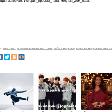
щий материал. История_проекта_пава, модный_дом_пава.
и:
агентство
,
модельное агентство стиль
,
работа моделью
,
хорошее модельное агентс