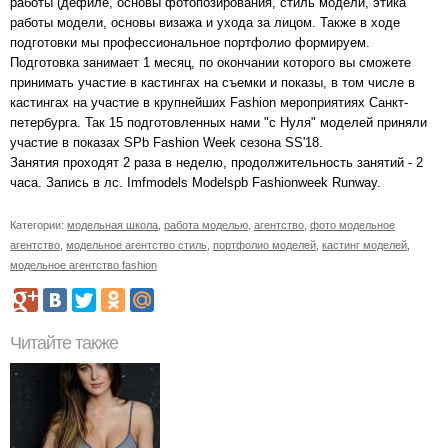
работы (дефиле, основы фотопозирования, стиль модели, этика
работы модели, основы визажа и ухода за лицом. Также в ходе
подготовки мы профессиональное портфолио формируем.
Подготовка занимает 1 месяц, по окончании которого вы сможете
принимать участие в кастингах на съемки и показы, в том числе в
кастингах на участие в крупнейших Fashion мероприятиях Санкт-
петербурга. Так 15 подготовленных нами "с Нуля" моделей приняли
участие в показах SPb Fashion Week сезона SS'18.
Занятия проходят 2 раза в неделю, продолжительность занятий - 2
часа. Запись в лс. Imfmodels Modelspb Fashionweek Runway.
Категории:
модельная школа
,
работа моделью
,
агентство
,
фото модельное
агентство
,
модельное агентство стиль
,
портфолио моделей
,
кастинг моделей
,
модельное агентство fashion
Читайте также