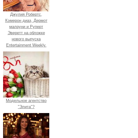
Джулия Робертс,
Кэмерон диаз, Дермот
малруни и Руперт
Эверетт на обложке
нового выпуска
Entertainment Weekly.
Модельное агентство
"Элита"?