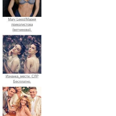
Mary Leest/Мария
приколистова
(ветчинова).
Изнанка_мести. СЛР
Бесплатно.