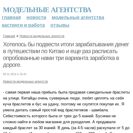
МОДЕЛЬНЫЕ АГЕНТСТВА
главная
новости
модельные агентства
кастинги и работа
отзывы
»
Главная
Новости модельных агентств
Хотелось бы подвести итоги зарабатывания денег
в путешествии по Китаю и еще раз расписать
опробованные нами три варианта заработка в
дороге.
09.11.2014 в 16:43
Новости модельных агентств
- самая первая наша прибыль была продавая самодельные браслеты
на улице. Китайцы очень суеверные люди, любят цеплять на себя
куча браслетов и бус на удачу, поэтому не скупятся покупая их. Я
умела делать самый простой вид браслетиков - шамбала.
Себестоимость которого была от трех до 5 юаней. Бусинки не
сложно найти в любом магазине для рукоделия. А продавали
каждый браслет за 30 юаней. В день (за 4-5 часов) раскупали от 5 до