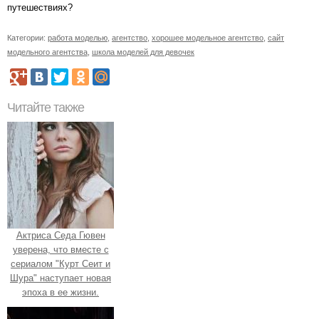
путешествиях?
Категории:
работа моделью
,
агентство
,
хорошее модельное агентство
,
сайт
модельного агентства
,
школа моделей для девочек
Читайте также
Актриса Седа Гювен
уверена, что вместе с
сериалом "Курт Сеит и
Шура" наступает новая
эпоха в ее жизни.