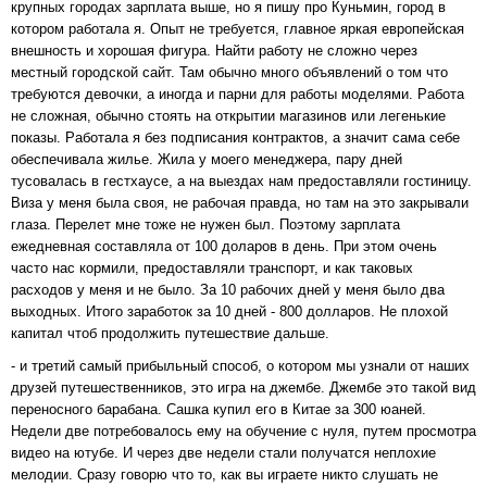
крупных городах зарплата выше, но я пишу про Куньмин, город в
котором работала я. Опыт не требуется, главное яркая европейская
внешность и хорошая фигура. Найти работу не сложно через
местный городской сайт. Там обычно много объявлений о том что
требуются девочки, а иногда и парни для работы моделями. Работа
не сложная, обычно стоять на открытии магазинов или легенькие
показы. Работала я без подписания контрактов, а значит сама себе
обеспечивала жилье. Жила у моего менеджера, пару дней
тусовалась в гестхаусе, а на выездах нам предоставляли гостиницу.
Виза у меня была своя, не рабочая правда, но там на это закрывали
глаза. Перелет мне тоже не нужен был. Поэтому зарплата
ежедневная составляла от 100 доларов в день. При этом очень
часто нас кормили, предоставляли транспорт, и как таковых
расходов у меня и не было. За 10 рабочих дней у меня было два
выходных. Итого заработок за 10 дней - 800 долларов. Не плохой
капитал чтоб продолжить путешествие дальше.
- и третий самый прибыльный способ, о котором мы узнали от наших
друзей путешественников, это игра на джембе. Джембе это такой вид
переносного барабана. Сашка купил его в Китае за 300 юаней.
Недели две потребовалось ему на обучение с нуля, путем просмотра
видео на ютубе. И через две недели стали получатся неплохие
мелодии. Сразу говорю что то, как вы играете никто слушать не