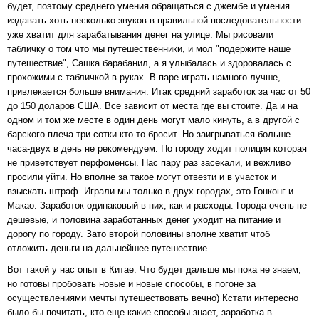
будет, поэтому среднего умения обращаться с джембе и умения
издавать хоть несколько звуков в правильной последовательности
уже хватит для зарабатывания денег на улице. Мы рисовали
табличку о том что мы путешественники, и мол "подержите наше
путешествие", Сашка барабанил, а я улыбалась и здоровалась с
прохожими с табличкой в руках. В паре играть намного лучше,
привлекается больше внимания. Итак средний заработок за час от 50
до 150 доларов США. Все зависит от места где вы стоите. Да и на
одном и том же месте в один день могут мало кинуть, а в другой с
барского плеча три сотки кто-то бросит. Но заигрываться больше
часа-двух в день не рекомендуем. По городу ходит полиция которая
не приветствует перфоменсы. Нас пару раз засекали, и вежливо
просили уйти. Но вполне за такое могут отвезти и в участок и
взыскать штраф. Играли мы только в двух городах, это Гонконг и
Макао. Заработок одинаковый в них, как и расходы. Города очень не
дешевые, и половина заработанных денег уходит на питание и
дорогу по городу. Зато второй половины вполне хватит чтоб
отложить деньги на дальнейшее путешествие.
Вот такой у нас опыт в Китае. Что будет дальше мы пока не знаем,
но готовы пробовать новые и новые способы, в погоне за
осуществлениями мечты путешествовать вечно) Кстати интересно
было бы почитать, кто еще какие способы знает, заработка в