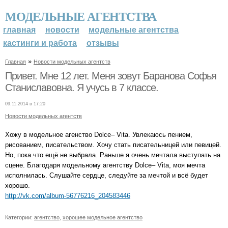
МОДЕЛЬНЫЕ АГЕНТСТВА
главная
новости
модельные агентства
кастинги и работа
отзывы
»
Главная
Новости модельных агентств
Привет. Мне 12 лет. Меня зовут Баранова Софья
Станиславовна. Я учусь в 7 классе.
09.11.2014 в 17:20
Новости модельных агентств
Хожу в модельное агенство Dolce– Vita. Увлекаюсь пением,
рисованием, писательством. Хочу стать писательницей или певицей.
Но, пока что ещё не выбрала. Раньше я очень мечтала выступать на
сцене. Благодаря модельному агентству Dolce– Vita, моя мечта
исполнилась. Слушайте сердце, следуйте за мечтой и всё будет
хорошо.
http://vk.com/album-56776216_204583446
Категории:
агентство
,
хорошее модельное агентство