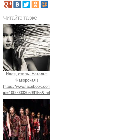
Читайте также
Идея, стиль- Наталья
Фаворская (
https://www.facebook.com/profile.php?
id=100000330599155&fref=ts).