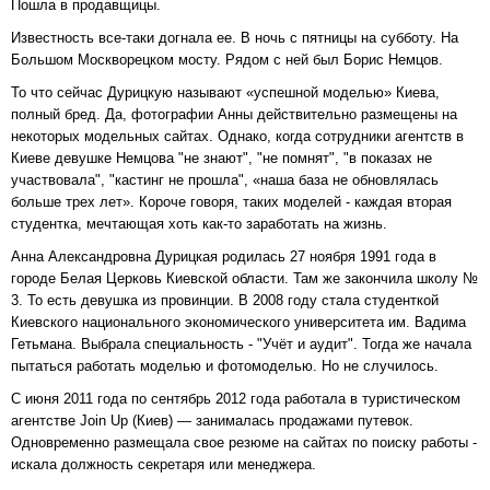
Пошла в продавщицы.
Известность все-таки догнала ее. В ночь с пятницы на субботу. На
Большом Москворецком мосту. Рядом с ней был Борис Немцов.
То что сейчас Дурицкую называют «успешной моделью» Киева,
полный бред. Да, фотографии Анны действительно размещены на
некоторых модельных сайтах. Однако, когда сотрудники агентств в
Киеве девушке Немцова "не знают", "не помнят", "в показах не
участвовала", "кастинг не прошла", «наша база не обновлялась
больше трех лет». Короче говоря, таких моделей - каждая вторая
студентка, мечтающая хоть как-то заработать на жизнь.
Анна Александровна Дурицкая родилась 27 ноября 1991 года в
городе Белая Церковь Киевской области. Там же закончила школу №
3. То есть девушка из провинции. В 2008 году стала студенткой
Киевского национального экономического университета им. Вадима
Гетьмана. Выбрала специальность - "Учёт и аудит". Тогда же начала
пытаться работать моделью и фотомоделью. Но не случилось.
С июня 2011 года по сентябрь 2012 года работала в туристическом
агентстве Join Up (Киев) — занималась продажами путевок.
Одновременно размещала свое резюме на сайтах по поиску работы -
искала должность секретаря или менеджера.