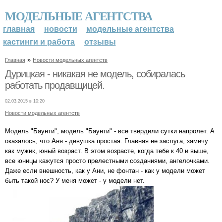
МОДЕЛЬНЫЕ АГЕНТСТВА
главная
новости
модельные агентства
кастинги и работа
отзывы
»
Главная
Новости модельных агентств
Дурицкая - никакая не модель, собиралась
работать продавщицей.
02.03.2015 в 10:20
Новости модельных агентств
Модель "Баунти", модель "Баунти" - все твердили сутки напролет. А
оказалось, что Аня - девушка простая. Главная ее заслуга, замечу
как мужик, юный возраст. В этом возрасте, когда тебе к 40 и выше,
все юницы кажутся просто прелестными созданиями, ангелочками.
Даже если внешность, как у Ани, не фонтан - как у модели может
быть такой нос? У меня может - у модели нет.