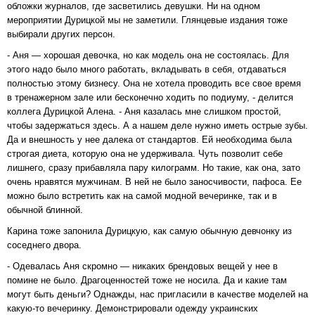
обложки журналов, где засветились девушки. Ни на одном
мероприятии Дурицкой мы не заметили. Глянцевые издания тоже
выбирали других персон.
- Аня — хорошая девочка, но как модель она не состоялась. Для
этого надо было много работать, вкладывать в себя, отдаваться
полностью этому бизнесу. Она не хотела проводить все свое время
в тренажерном зале или бесконечно ходить по подиуму, - делится
коллега Дурицкой Алена. - Аня казалась мне слишком простой,
чтобы задержаться здесь. А а нашем деле нужно иметь острые зубы.
Да и внешность у нее далека от стандартов. Ей необходима была
строгая диета, которую она не удерживала. Чуть позволит себе
лишнего, сразу прибавляла пару килограмм. Но такие, как она, зато
очень нравятся мужчинам. В ней не было заносчивости, пафоса. Ее
можно было встретить как на самой модной вечеринке, так и в
обычной блинной.
Карина тоже запонила Дурицкую, как самую обычную девчонку из
соседнего двора.
- Одевалась Аня скромно — никаких брендовых вещей у нее в
помине не было. Драгоценностей тоже не носила. Да и какие там
могут быть деньги? Однажды, нас пригласили в качестве моделей на
какую-то вечеринку. Демонстрировали одежду украинских