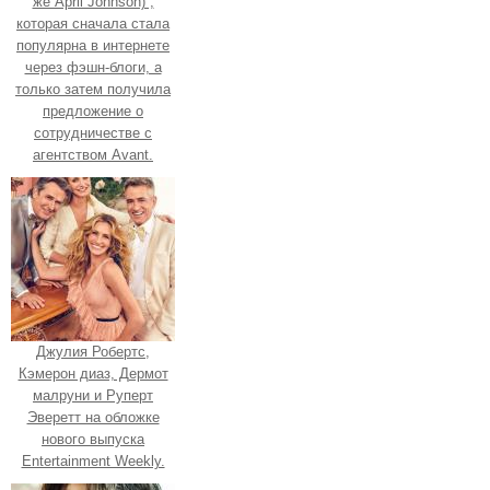
же April Johnson) ,
которая сначала стала
популярна в интернете
через фэшн-блоги, а
только затем получила
предложение о
сотрудничестве с
агентством Avant.
Джулия Робертс,
Кэмерон диаз, Дермот
малруни и Руперт
Эверетт на обложке
нового выпуска
Entertainment Weekly.