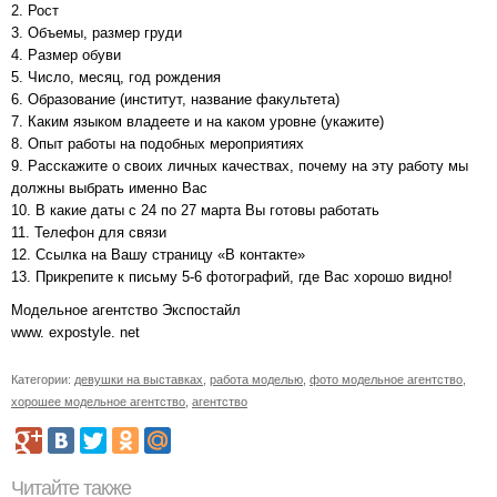
2. Рост
3. Объемы, размер груди
4. Размер обуви
5. Число, месяц, год рождения
6. Образование (институт, название факультета)
7. Каким языком владеете и на каком уровне (укажите)
8. Опыт работы на подобных мероприятиях
9. Расскажите о своих личных качествах, почему на эту работу мы
должны выбрать именно Вас
10. В какие даты с 24 по 27 марта Вы готовы работать
11. Телефон для связи
12. Ссылка на Вашу страницу «В контакте»
13. Прикрепите к письму 5-6 фотографий, где Вас хорошо видно!
Модельное агентство Экспостайл
www. expostyle. net
Категории:
девушки на выставках
,
работа моделью
,
фото модельное агентство
,
хорошее модельное агентство
,
агентство
Читайте также