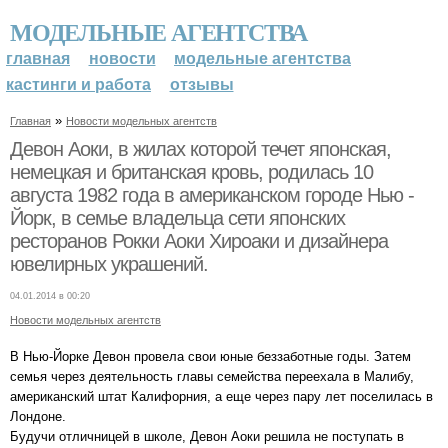
МОДЕЛЬНЫЕ АГЕНТСТВА
главная
новости
модельные агентства
кастинги и работа
отзывы
»
Главная
Новости модельных агентств
Девон Аоки, в жилах которой течет японская,
немецкая и британская кровь, родилась 10
августа 1982 года в американском городе Нью -
Йорк, в семье владельца сети японских
ресторанов Рокки Аоки Хироаки и дизайнера
ювелирных украшений.
04.01.2014 в 00:20
Новости модельных агентств
В Нью-Йорке Девон провела свои юные беззаботные годы. Затем
семья через деятельность главы семейства переехала в Малибу,
американский штат Калифорния, а еще через пару лет поселилась в
Лондоне.
Будучи отличницей в школе, Девон Аоки решила не поступать в