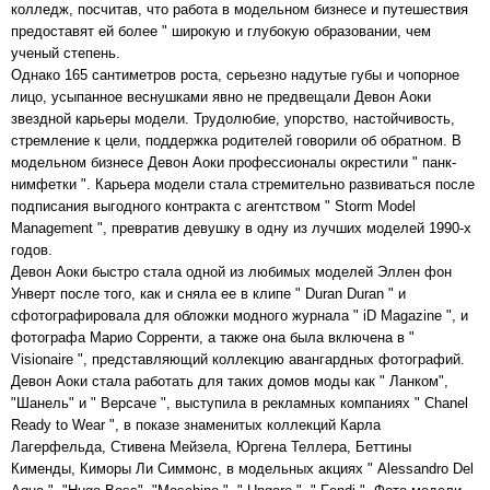
колледж, посчитав, что работа в модельном бизнесе и путешествия
предоставят ей более " широкую и глубокую образовании, чем
ученый степень.
Однако 165 сантиметров роста, серьезно надутые губы и чопорное
лицо, усыпанное веснушками явно не предвещали Девон Аоки
звездной карьеры модели. Трудолюбие, упорство, настойчивость,
стремление к цели, поддержка родителей говорили об обратном. В
модельном бизнесе Девон Аоки профессионалы окрестили " панк-
нимфетки ". Карьера модели стала стремительно развиваться после
подписания выгодного контракта с агентством " Storm Model
Management ", превратив девушку в одну из лучших моделей 1990-х
годов.
Девон Аоки быстро стала одной из любимых моделей Эллен фон
Унверт после того, как и сняла ее в клипе " Duran Duran " и
сфотографировала для обложки модного журнала " iD Magazine ", и
фотографа Марио Сорренти, а также она была включена в "
Visionaire ", представляющий коллекцию авангардных фотографий.
Девон Аоки стала работать для таких домов моды как " Ланком",
"Шанель" и " Версаче ", выступила в рекламных компаниях " Chanel
Ready to Wear ", в показе знаменитых коллекций Карла
Лагерфельда, Стивена Мейзела, Юргена Теллера, Беттины
Кименды, Киморы Ли Симмонс, в модельных акциях " Alessandro Del