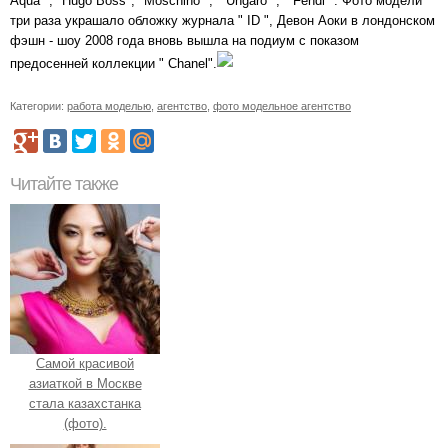
Aqua ", "Hugo Boss", "Moschino ", " Ungaro ", " Fendi ". Фото модели
три раза украшало обложку журнала " ID ", Девон Аоки в лондонском
фэшн - шоу 2008 года вновь вышла на подиум с показом
предосенней коллекции " Chanel".
Категории:
работа моделью
,
агентство
,
фото модельное агентство
Читайте также
Самой красивой
азиаткой в Москве
стала казахстанка
(фото).