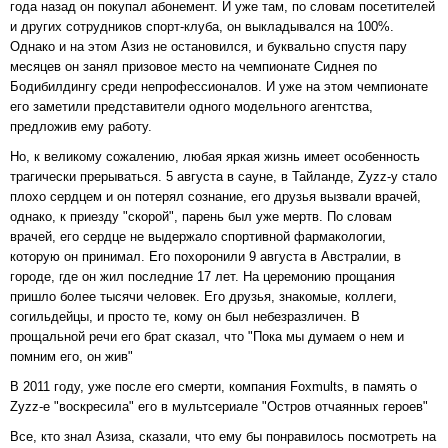
года назад он покупал абонемент. И уже там, по словам посетителей
и других сотрудников спорт-клуба, он выкладывался на 100%.
Однако и на этом Азиз не остановился, и буквально спустя пару
месяцев он занял призовое место на чемпионате Сиднея по
Бодибилдингу среди непрофессионалов. И уже на этом чемпионате
его заметили представители одного модельного агентства,
предложив ему работу.
Но, к великому сожалению, любая яркая жизнь имеет особенность
трагически прерываться. 5 августа в сауне, в Тайланде, Zyzz-у стало
плохо сердцем и он потерял сознание, его друзья вызвали врачей,
однако, к приезду "скорой", парень был уже мертв. По словам
врачей, его сердце не выдержало спортивной фармакологии,
которую он принимал. Его похоронили 9 августа в Австралии, в
городе, где он жил последние 17 лет. На церемонию прощания
пришло более тысячи человек. Его друзья, знакомые, коллеги,
согильдейцы, и просто те, кому он был небезразличен. В
прощальной речи его брат сказал, что "Пока мы думаем о нем и
помним его, он жив"
В 2011 году, уже после его смерти, компания Foxmults, в память о
Zyzz-e "воскресила" его в мультсериале "Остров отчаянных героев"
Все, кто знал Азиза, сказали, что ему бы понравилось посмотреть на