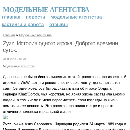
МОДЕЛЬНЫЕ АГЕНТСТВА
главная
новости
модельные агентства
кастинги и работа
отзывы
»
Главная
Модельные агентства
Zyzz. История одного игрока. Доброго времени
суток.
28.11.2013 в 00:20
Модельные агентства
Давненько не было биографических статей, рассказов про известный
игроков в WoW, вот я и решил внести свою лепту, дополнить этот
сайт. Сегодня хотелось бы рассказать вам об игроке Орды, с
сервера Khaz'Goroth, чья короткая, но яркая жизнь заставила многих
людей, в том числе и меня пересмотреть свои взгляды на жизнь,
осмыслив ее ценность. Это рассказ про воина в игре и просто
отличного человека в реальной жизни.
Zyzz, он же Азиз Сергеевич Ширшарян родился 24 марта 1989 года в
Москве. В возрасте 5 лет переехал с родителями и старшим братом