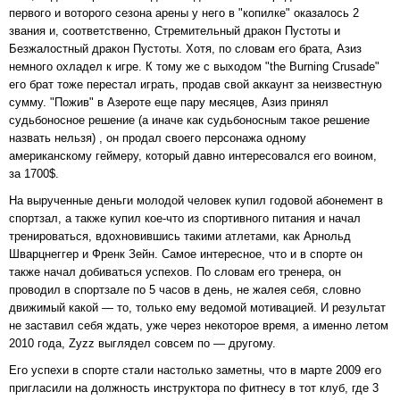
первого и воторого сезона арены у него в "копилке" оказалось 2
звания и, соответственно, Стремительный дракон Пустоты и
Безжалостный дракон Пустоты. Хотя, по словам его брата, Азиз
немного охладел к игре. К тому же с выходом "the Burning Crusade"
его брат тоже перестал играть, продав свой аккаунт за неизвестную
сумму. "Пожив" в Азероте еще пару месяцев, Азиз принял
судьбоносное решение (а иначе как судьбоносным такое решение
назвать нельзя) , он продал своего персонажа одному
американскому геймеру, который давно интересовался его воином,
за 1700$.
На вырученные деньги молодой человек купил годовой абонемент в
спортзал, а также купил кое-что из спортивного питания и начал
тренироваться, вдохновившись такими атлетами, как Арнольд
Шварцнеггер и Френк Зейн. Самое интересное, что и в спорте он
также начал добиваться успехов. По словам его тренера, он
проводил в спортзале по 5 часов в день, не жалея себя, словно
движимый какой — то, только ему ведомой мотивацией. И результат
не заставил себя ждать, уже через некоторое время, а именно летом
2010 года, Zyzz выглядел совсем по — другому.
Его успехи в спорте стали настолько заметны, что в марте 2009 его
пригласили на должность инструктора по фитнесу в тот клуб, где 3