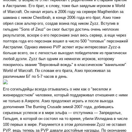
в Австралию. Его брат, к слову, тоже был заядлым игроком в World
of Warcraft. Он начал играть в 2006 году на сервере Magtheridon за
шамана с ником Сhestbrah, в конце 2006 года его брат, Азиз тоже
обрел свое альтер-эго, создав воина под ником Zyzz. Вступив в
гильдию "Sons of Zeuz" он смог быстро достичь очень неплохих
результатов, вскоре о его персонаже знал весь сервер, а еще через
полтора года его персонаж вошел в число 500 "топовых" персонажей
Австралии. Однако именно PVP аспект игры интересовал Zyzz-а
больше всего, он с легкостью выходил победителем из практически
любой дуэли. Zyzz был одним из немногих игроков, которому
покорилось звание "Верховный вождь" в классическом "ванильном"
World of Warcraft. По словам его брата, Азиз просиживал за
различными БГ по 5-7 часов в день.
Его согильдейцы всегда отзывались о нем как о "веселом и
жизнерадостном" человеке, который поддерживал отношения с ними
не только в Азероте. Азиз продолжил играть и после выхода
дополнения The Burning Crusade зимой 2007 года, добившись
серьезных успехов и в мире эльфа — отступника — Запределье,
Гильдия, в которой он состоял на то время, убили Иллидана в числе
100 первых в мире. Разумеется в этом дополнении Zyzz не оставил
PVP, ведь теперь за PVP давали достойные награды. По окончанию