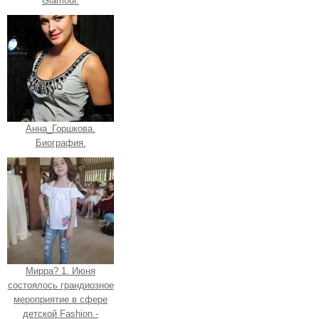
Glamour.
Анна_Горшкова.
Биография.
Мирра? 1. Июня
состоялось грандиозное
мероприятие в сфере
детской Fashion -