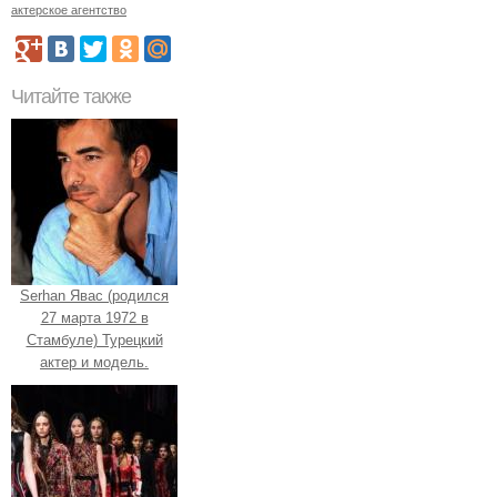
актерское агентство
Читайте также
Serhan Явас (родился
27 марта 1972 в
Стамбуле) Турецкий
актер и модель.