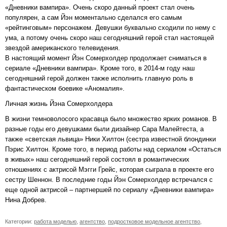
«Дневники вампира». Очень скоро данный проект стал очень
популярен, а сам Йэн моментально сделался его самым
«рейтинговым» персонажем. Девушки буквально сходили по нему с
ума, а потому очень скоро наш сегодняшний герой стал настоящей
звездой американского телевидения.
В настоящий момент Йэн Сомерхолдер продолжает сниматься в
сериале «Дневники вампира». Кроме того, в 2014-м году наш
сегодняшний герой должен также исполнить главную роль в
фантастическом боевике «Аномалия».
Личная жизнь Йэна Сомерхолдера
В жизни темноволосого красавца было множество ярких романов. В
разные годы его девушками были дизайнер Сара Малейтеста, а
также «светская львица» Ники Хилтон (сестра известной блондинки
Пэрис Хилтон. Кроме того, в период работы над сериалом «Остаться
в живых» наш сегодняшний герой состоял в романтических
отношениях с актрисой Мэгги Грейс, которая сыграла в проекте его
сестру Шеннон. В последние годы Йэн Сомерхолдер встречался с
еще одной актрисой – партнершей по сериалу «Дневники вампира»
Нина Добрев.
Категории:
работа моделью
,
агентство
,
подростковое модельное агентство
,