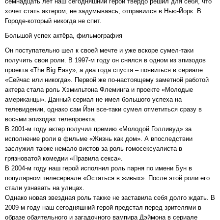
семнадцать лет наш сегодняшний герой твердо решил для себя, что
хочет стать актером, не задумываясь, отправился в Нью-Йорк. В
Городе-который никогда не спит.
Большой успех актёра, фильмография
Он поступательно шел к своей мечте и уже вскоре сумел-таки
получить свои роли. В 1997-м году он снялся в одном из эпизодов
проекта «The Big Easy», а два года спустя – появиться в сериале
«Сейчас или никогда». Первой же по-настоящему заметной работой
актера стала роль Хэмильтона Флеминга и проекте «Молодые
американцы». Данный сериал не имел большого успеха на
телевидении, однако сам Йэн все-таки сумел отметиться сразу в
восьми эпизодах телепроекта.
В 2001-м году актер получил премию «Молодой Голливуд» за
исполнение роли в фильме «Жизнь как дом». А впоследствии
заслужил также немало вистов за роль гомосексуалиста в
грязноватой комедии «Правила секса».
В 2004-м году наш герой исполнил роль парня по имени Бун в
популярном телесериале «Остаться в живых». После этой роли его
стали узнавать на улицах.
Однако новая звездная роль также не заставила себя долго ждать. В
2009-м году наш сегодняшний герой предстал перед зрителями в
образе обаятельного и загадочного вампира Дэймона в сериале