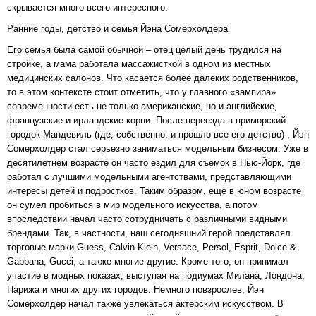
скрывается много всего интересного.
Ранние годы, детство и семья Йэна Сомерхолдера
Его семья была самой обычной – отец целый день трудился на
стройке, а мама работала массажисткой в одном из местных
медицинских салонов. Что касается более далеких родственников,
то в этом контексте стоит отметить, что у главного «вампира»
современности есть не только американские, но и английские,
французские и ирландские корни. После переезда в приморский
городок Мандевиль (где, собственно, и прошло все его детство) , Йэн
Сомерхолдер стал серьезно заниматься модельным бизнесом. Уже в
десятилетнем возрасте он часто ездил для съемок в Нью-Йорк, где
работал с лучшими модельными агентствами, представляющими
интересы детей и подростков. Таким образом, ещё в юном возрасте
он сумел пробиться в мир модельного искусства, а потом
впоследствии начал часто сотрудничать с различными видными
брендами. Так, в частности, наш сегодняшний герой представлял
торговые марки Guess, Calvin Klein, Versace, Persol, Esprit, Dolce &
Gabbana, Gucci, а также многие другие. Кроме того, он принимал
участие в модных показах, выступая на подиумах Милана, Лондона,
Парижа и многих других городов. Немного повзрослев, Йэн
Сомерхолдер начал также увлекаться актерским искусством. В