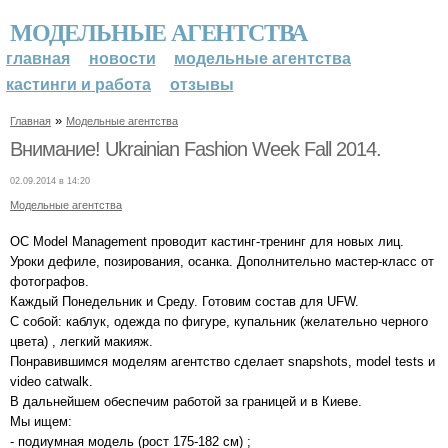
МОДЕЛЬНЫЕ АГЕНТСТВА
главная
новости
модельные агентства
кастинги и работа
отзывы
»
Главная
Модельные агентства
Внимание! Ukrainian Fashion Week Fall 2014.
02.09.2014 в 14:20
Модельные агентства
OC Model Management проводит кастинг-тренинг для новых лиц.
Уроки дефиле, позирования, осанка. Дополнительно мастер-класс от
фотографов.
Каждый Понедельник и Среду. Готовим состав для UFW.
С собой: каблук, одежда по фигуре, купальник (желательно черного
цвета) , легкий макияж.
Понравившимся моделям агентство сделает snapshots, model tests и
video catwalk.
В дальнейшем обеспечим работой за границей и в Киеве.
Мы ищем:
- подиумная модель (рост 175-182 см) ;