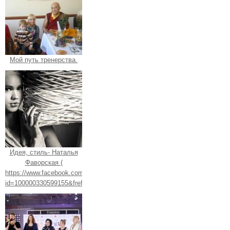
Мой путь тренерства.
Идея, стиль- Наталья
Фаворская (
https://www.facebook.com/profile.php?
id=100000330599155&fref=ts).