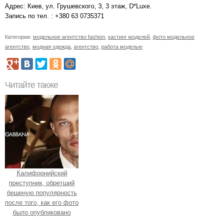
Адрес: Киев, ул. Грушевского, 3, 3 этаж, D*Luxe.
Запись по тел. : +380 63 0735371
Категории:
модельное агентство fashion
,
кастинг моделей
,
фото модельное
агентство
,
модная одежда
,
агентство
,
работа моделью
Читайте также
Калифорнийский
преступник, обретший
бешеную популярность
после того, как его фото
было опубликовано