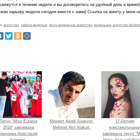
 свяжутся в течение недели и вы договоритесь на удобный день и время)
свою карьеру модели сегодня вместе с нами) Ссылка на анкету у меня н
и:
агентство
,
работа моделью
,
фото модельное агентство
,
модельное агентство fashion
Титул "Miss Eurasia
Мехмет Акиф Алакурт.
17-Летняя
2019" завоевала
Mehmet Akif Alakurt.
комсомольчанк
керчанка Анастасия
завоевала титул "
божкова.
Мисс Дальний Вост