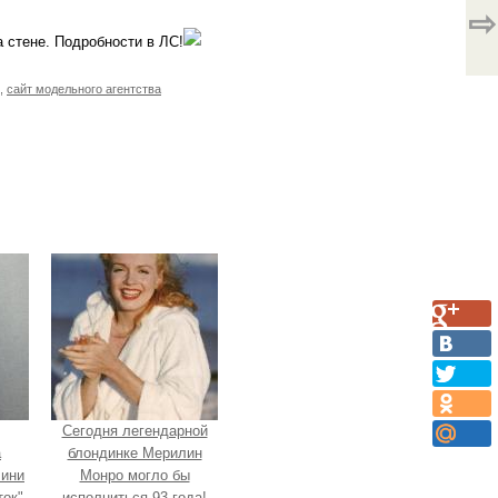
⇨
а стене. Подробности в ЛС!
,
сайт модельного агентства
Сегодня легендарной
а
блондинке Мерилин
Мини
Монро могло бы
ок"
исполниться 93 года!