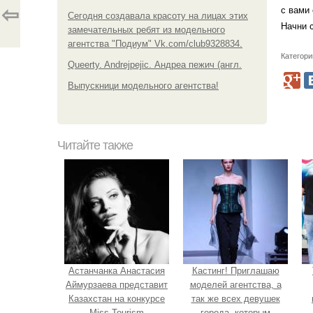
⇦
с вами
Сегодня создавала красоту на лицах этих
Начни 
замечательных ребят из модельного
агентства "Подиум" Vk.com/club9328834.
Категори
Queerty. Andrejpejic. Андреа пежич (англ.
Выпускници модельного агентства!
Читайте также
Астанчанка Анастасия
Кастинг! Приглашаю
Аймурзаева представит
моделей агентства, а
Казахстан на конкурсе
так же всех девушек
Miss Tourism
города, которым