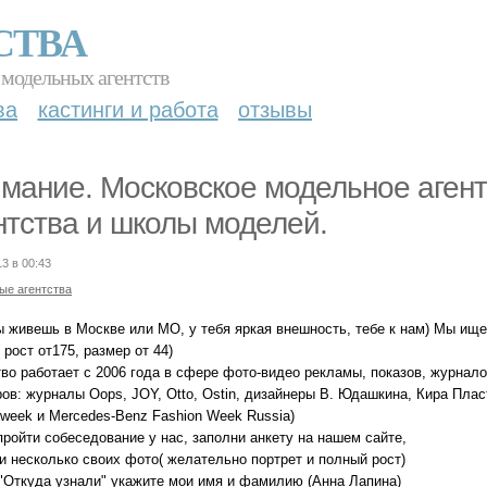
СТВА
 модельных агентств
ва
кастинги и работа
отзывы
мание. Московское модельное агент
нтства и школы моделей.
13 в 00:43
ые агентства
ы живешь в Москве или МО, у тебя яркая внешность, тебе к нам) Мы ище
 рост от175, размер от 44)
во работает с 2006 года в сфере фото-видео рекламы, показов, журнало
ов: журналы Oops, JOY, Otto, Ostin, дизайнеры В. Юдашкина, Кира Пласт
 week и Mercedes-Benz Fashion Week Russia)
ройти собеседование у нас, заполни анкету на нашем сайте,
и несколько своих фото( желательно портрет и полный рост)
 "Откуда узнали" укажите мои имя и фамилию (Анна Лапина)