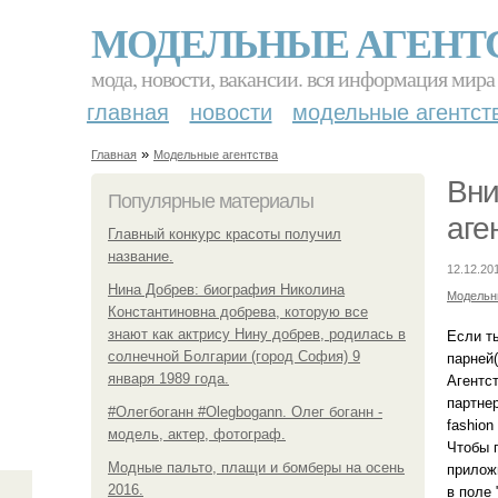
МОДЕЛЬНЫЕ АГЕНТ
мода, новости, вакансии. вся информация мира
главная
новости
модельные агентст
»
Главная
Модельные агентства
Вни
Популярные материалы
аге
Главный конкурс красоты получил
название.
12.12.20
Нина Добрев: биография Николина
Модельн
Константиновна добрева, которую все
знают как актрису Нину добрев, родилась в
Если т
солнечной Болгарии (город София) 9
парней(
января 1989 года.
Агентст
партнер
#Олегбоганн #Olegbogann. Олег боганн -
fashion
модель, актер, фотограф.
Чтобы п
Модные пальто, плащи и бомберы на осень
прилож
2016.
в поле