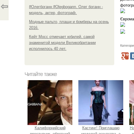
⇦
фотогр
#Олегбоганн #Olegbogann. Олег боганн -
модель, актер, фотограф.
Єврома
Модные пальто, плащи и бомберы на осень
2016.
Кейт Мосс отмечает юбилей. самой
знаменитой модели Великобритании
Категори
исполнилось 40 лет.
Читайте также
Калифорнийский
Кастинг! Приглашаю
Н
преступник, обретший
моделей агентства, а
в