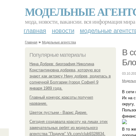
МОДЕЛЬНЫЕ АГЕНТ
мода, новости, вакансии. вся информация мира
главная
новости
модельные агентст
»
Главная
Модельные агентства
В с
Популярные материалы
Бло
Нина Добрев: биография Николина
Константиновна добрева, которую все
03.10.20
знают как актрису Нину добрев, родилась в
Модельн
солнечной Болгарии (город София) 9
января 1989 года.
В сети
Главный конкурс красоты получил
Их на 
название.
округу,
Пользо
Цветок пустыни - Варис Дирие.
финанси
Сегодня создавала красоту на лицах этих
замечательных ребят из модельного
В то ж
агентства "Подиум" Vk.com/club9328834.
дополн