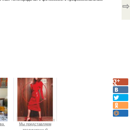
⇨
ва.
Мы представляем
традиционный