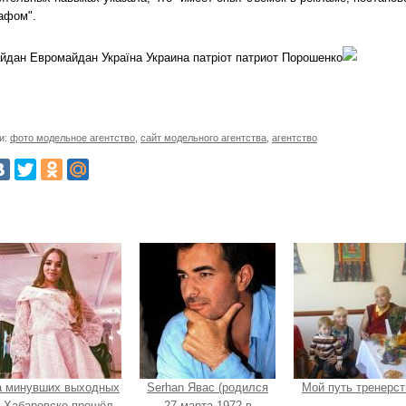
афом".
йдан Евромайдан Україна Украина патріот патриот Порошенко
и:
фото модельное агентство
,
сайт модельного агентства
,
агентство
а минувших выходных
Serhan Явас (родился
Мой путь тренерст
 Хабаровске прошёл
27 марта 1972 в