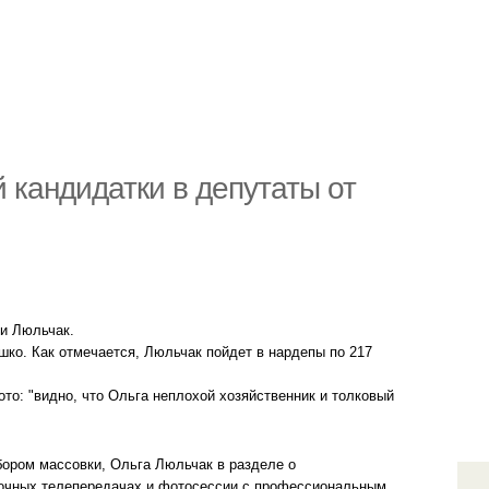
 кандидатки в депутаты от
и Люльчак.
шко. Как отмечается, Люльчак пойдет в нардепы по 217
то: "видно, что Ольга неплохой хозяйственник и толковый
дбором массовки, Ольга Люльчак в разделе о
овочных телепередачах и фотосессии с профессиональным