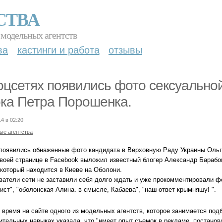
СТВА
 модельных агентств
ва
кастинги и работа
отзывы
оцсетях появились фото сексуальной
ка Петра Порошенка.
14 в 02:20
ые агентства
 появились обнаженные фото кандидата в Верховную Раду Украины Ольг
своей странице в Facebook выложил известный блогер Александр Барабо
 который находится в Киеве на Оболони.
ватели сети не заставили себя долго ждать и уже прокомментировали фо
ст", "оболонская Алина. в смысле, Кабаева", "наш ответ крымняшу! ".
е время на сайте одного из модельных агентств, которое занимается по
ительных навыках указала, что "имеет опыт съемок в рекламе, постан