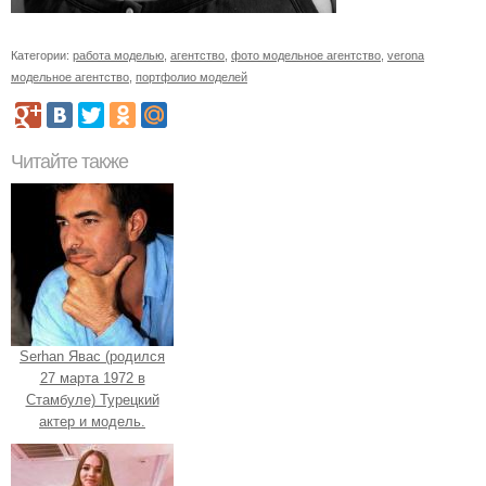
Категории:
работа моделью
,
агентство
,
фото модельное агентство
,
verona
модельное агентство
,
портфолио моделей
Читайте также
Serhan Явас (родился
27 марта 1972 в
Стамбуле) Турецкий
актер и модель.