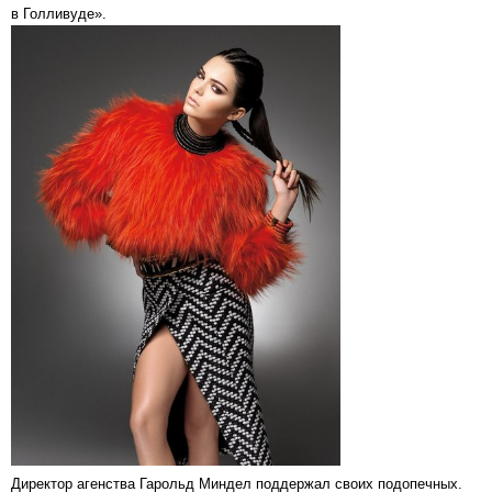
в Голливуде».
Директор агенства Гарольд Миндел поддержал своих подопечных.