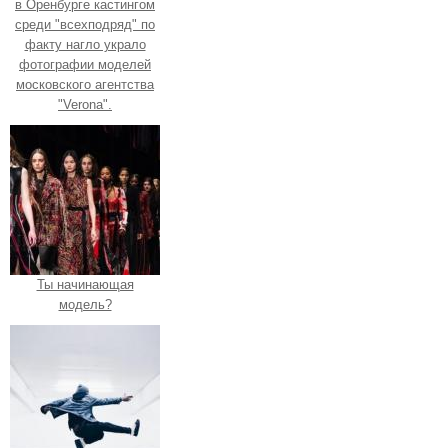
в Оренбурге кастингом
среди "всехподряд" по
факту нагло украло
фотографии моделей
московского агентства
"Verona".
Ты начинающая
модель?