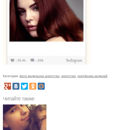
Категории:
фото модельное агентство
,
агентство
,
портфолио моделей
Читайте также