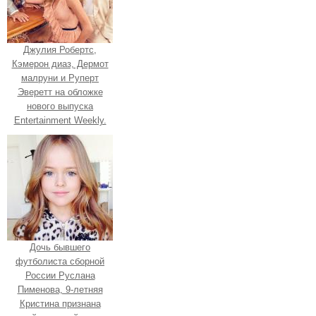
Джулия Робертс,
Кэмерон диаз, Дермот
малруни и Руперт
Эверетт на обложке
нового выпуска
Entertainment Weekly.
Дочь бывшего
футболиста сборной
России Руслана
Пименова, 9-летняя
Кристина признана