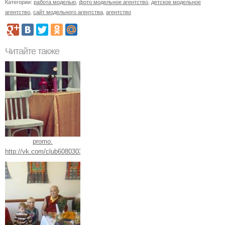
Категории:
работа моделью
,
фото модельное агентство
,
детское модельное
агентство
,
сайт модельного агентства
,
агентство
Читайте также
promo.
http://vk.com/club60803039.