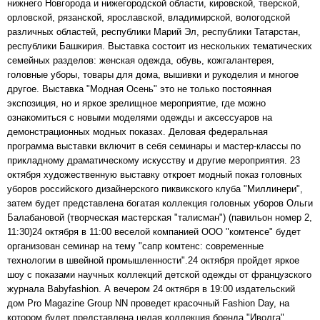
нижнего Новгорода и нижегородской области, кировской, тверской,
орловской, рязанской, ярославской, владимирской, вологодской
различных областей, республики Марий Эл, республики Татарстан,
республики Башкирия. Выставка состоит из нескольких тематических
семейных разделов: женская одежда, обувь, кожгалантерея,
головные уборы, товары для дома, вышивки и рукоделия и многое
другое. Выставка "Модная Осень" это не только постоянная
экспозиция, но и яркое зрелищное мероприятие, где можно
ознакомиться с новыми моделями одежды и аксессуаров на
демонстрационных модных показах. Деловая федеральная
программа выставки включит в себя семинары и мастер-классы по
прикладному драматическому искусству и другие мероприятия. 23
октября художественную выставку откроет модный показ головных
уборов российского дизайнерского пиквикского клуба "Миллинери",
затем будет представлена богатая коллекция головных уборов Ольги
Балабановой (творческая мастерская "талисман") (павильон номер 2,
11:30)24 октября в 11:00 веселой компанией ООО "комтенсе" будет
организован семинар на тему "сапр комтенс: современные
технологии в швейной промышленности".24 октября пройдет яркое
шоу с показами научных коллекций детской одежды от французского
журнала Babyfashion. А вечером 24 октября в 19:00 издательский
дом Pro Magazine Group NN проведет красочный Fashion Day, на
котором будет представлена целая коллекция бренда "Иволга"