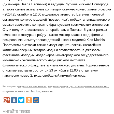
(дизайнера Павла Рябинина) и ведущих бутиков нижнего Новгорода,
а также самые актуальные коллекции осенне-зимнего зимнего сезона
- 2014.25 октября в 12:00 модельное агентство Евгении чкаловой
организует конкурс моделей "новые лица", победительница которого
сможет заключить контракт с французским космическим агентством
City и получить возможность поработать в Париже. В узких рамках
областного конкурса пройдут также мастер-классы по дефиле и
позированию и выступление детской школы моделей Kids Models.
Посетители выставки также смогут оценить показы богатейших
коллекций оперных театров моды и поучаствовать в джазовом
фестивале молодых модельеров нижегородского государственного
инженерно - экономического медицинского института
филологического факультета итальянского дизайна. Торжественное
открытие выставки состоится 23 октября в 11:00 в отдельном
павильоне номер 2. вход свободный.нижнийновгород.
Категории:
девушки на выставках
,
модная одежда
,
детское модельное агентство
,
модельное агентство fashion
,
агентство
Читайте также