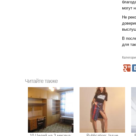
благод
могут 
Не рек
доверия
выслуш
В посл
для так
Категори
Читайте также
10 Целей на 3 месяца:
Publication: Issue