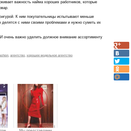
ркивает важность найма хороших работников, которые
овар.
фигурой. К ним покупательницы испытывают меньше
то делятся с ними своими проблемами и нужно суметь их
 И очень важно уделить должное внимание ассортименту
ashion
,
агентство
,
хорошее модельное агентство
нтре
Мы представляем