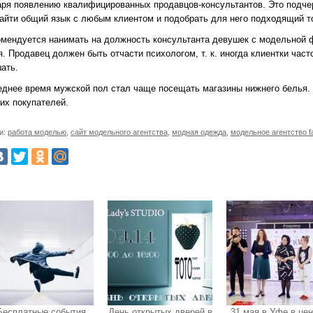
аря появлению квалифицированных продавцов-консультантов. Это подче
найти общий язык с любым клиентом и подобрать для него подходящий т
омендуется нанимать на должность консультанта девушек с модельной 
. Продавец должен быть отчасти психологом, т. к. иногда клиентки час
ать.
еднее время мужской пол стал чаще посещать магазины нижнего белья.
их покупателей.
и:
работа моделью
,
сайт модельного агентства
,
модная одежда
,
модельное агентство f
Бесплатные события
День открытых дверей в
31 мая в Уфе в це