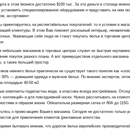
арта в этом бизнесе достаточно $100 тыс. За эти деньги в столице мож
, установить специализированное оборудование и представить на нем о
ов, ассортимент.
ы ориентируетесь на респектабельных покупателей, то и условия в маг
 вашей клиентуры. В этом Вам поможет роскошный интерьер, ненавязчив
очных. Уважающие себя люди не станут покупать белье в торговом цент
ки.
 небольших магазинов в торговых центрах служит их быстрая окупаемос
ение покупок разного плана. А вот преимуществом отдельного магазин
ы, а также больший простор.
тиков нижнего белья практически не существует такого понятия как «се
и 30% — домашняя одежда и мужское белье. По мнению экспертов, опти
на площадью 40-50 м2.
ые комплекты подвластны моде, а классика всегда востребована. Отсю
on -коллекций» и для повседневной носки. Нужно рассчитывать на клиен
ностями и образом жизни. Обязательна размерная сетка от 80А до 115G.
тьтесь о промо-акциях Вашего магазина. Сегодня не достаточно только
листов для привлечения клиентов (рекламные агентства.
 время бытовало мнение, что дорогое белье европейских производителе