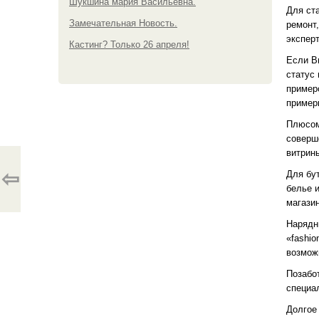
Шукшина мария Васильевна.
Для ст
Замечательная Новость.
ремонт
эксперт
Кастинг? Только 26 апреля!
Если В
статус
пример
пример
Плюсом
соверш
витрин
⇦
Для бу
белье 
магази
Нарядн
«fashi
возмож
Позабо
специа
Долгое