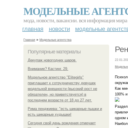
МОДЕЛЬНЫЕ АГЕНТ
мода, новости, вакансии. вся информация мира
главная
новости
модельные агентст
»
Главная
Модельные агентства
Рен
Популярные материалы
Декупаж новогодних шаров.
22.01.20
Модельн
Внимание? Кастинг. 29.
Психол
Модельное агентство "Elitegirls"
окружа
приглашает к сотрудничеству девушек
Как ми
модельной внешности (высокий рост не
100% и
обязателен, но приветствуется) в
последнем возрасте от 18 до 27 лет.
Раздел
Рима пенджиева: "есть шикарные пышки и
привлеч
есть шикарные худышки!
одном и
Сегодня свой день рождения отмечает
Наибол