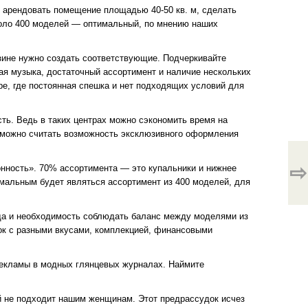
но арендовать помещение площадью 40-50 кв. м, сделать
коло 400 моделей — оптимальный, по мнению наших
азине нужно создать соответствующие. Подчеркивайте
ая музыка, достаточный ассортимент и наличие нескольких
ре, где постоянная спешка и нет подходящих условий для
ть. Ведь в таких центрах можно сэкономить время на
а можно считать возможность эксклюзивного оформления
⇨
зонность». 70% ассортимента — это купальники и нижнее
мальным будет являться ассортимент из 400 моделей, для
да и необходимость соблюдать баланс между моделями из
ток с разными вкусами, комплекцией, финансовыми
 рекламы в модных глянцевых журналах. Наймите
й не подходит нашим женщинам. Этот предрассудок исчез