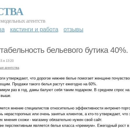
СТВА
 модельных агентств
ва
кастинги и работа
отзывы
табельность бельевого бутика 40%.
15 в 13:20
ые агентства
оги утверждают, что дорогое нижнее белье помогает женщине почувство
ющим. Продажи такого белья растут ежегодно на 60%.
нимум раз в год, дамы балуют себя таким подарком. В среднем спрос на 
 выше.
яется мнение специалистов относительно эффективности интренет-торго
ь нерасторопных или очень занятых клиентов, а кто-то утверждает, что
х мнения схожи - магазину обязательно нужен свой сайт.
ее перспективным является белье класса «премиум». Ежегодный рост в 