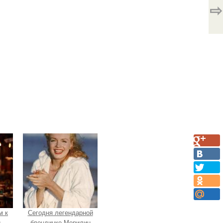
⇨
м к
Сегодня легендарной
и
блондинке Мерилин