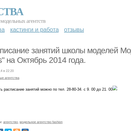
СТВА
 модельных агентств
ва
кастинги и работа
отзывы
писание занятий школы моделей Мод
ls" на Октябрь 2014 года.
14 в 22:20
ые агентства
ь расписание занятий можно по тел. 28-80-34. с 9. 00 до 21. 00
и:
агентство
,
модельное агентство fashion