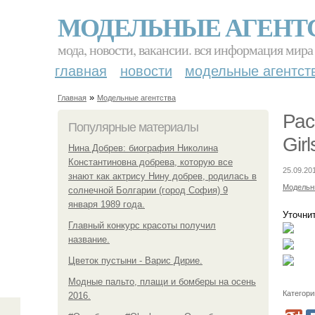
МОДЕЛЬНЫЕ АГЕНТ
мода, новости, вакансии. вся информация мира
главная
новости
модельные агентст
»
Главная
Модельные агентства
Рас
Популярные материалы
Gir
Нина Добрев: биография Николина
Константиновна добрева, которую все
25.09.20
знают как актрису Нину добрев, родилась в
Модельн
солнечной Болгарии (город София) 9
января 1989 года.
Уточнит
Главный конкурс красоты получил
название.
Цветок пустыни - Варис Дирие.
Модные пальто, плащи и бомберы на осень
Категори
2016.