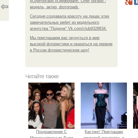
#Олегбоганн #Olegbogann. Олег боганн -
⇦
модель, актер, фотограф.
Сегодня создавала красоту на лицах этих
замечательных ребят из модельного
агентства "Подиум" Vk.com/club9328834.
Мы приглашаем вас окунуться в мир
высокой флористики и оказаться на первом
в России флористическом шоу!
Читайте также
Поздравление С
Кастинг! Приглашаю
Международным Днем
моделей агентства, а