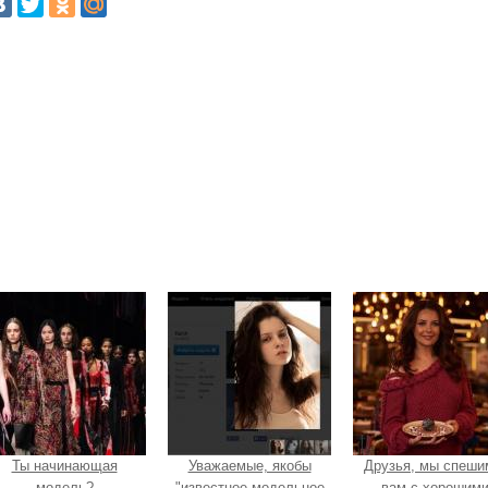
Ты начинающая
Уважаемые, якобы
Друзья, мы спеши
модель?
"известное модельное
вам с хорошим