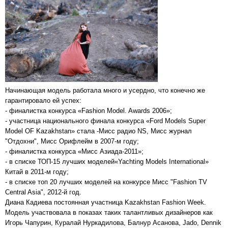
Начинающая модель работала много и усердно, что конечно же
гарантировало ей успех:
- финалистка конкурса «Fashion Model. Awards 2006»;
- участница национального финала конкурса «Ford Models Super
Model OF Kazakhstan» стала -Мисс радио NS, Мисс журнал
"Отдохни", Мисс Орифлейм в 2007-м году;
- финалистка конкурса «Мисс Азиада-2011»;
- в списке ТОП-15 лучших моделей«Yachting Models International»
Китай в 2011-м году;
- в списке топ 20 лучших моделей на конкурсе Мисс "Fashion TV
Central Asia", 2012-й год.
Диана Кадиева постоянная участница Kazakhstan Fashion Week.
Модель участвовала в показах таких талантливых дизайнеров как
Игорь Чапурин, Куралай Нуркадилова, Балнур Асанова, Jado, Dennik