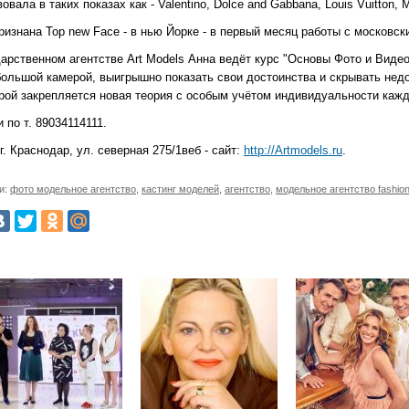
овала в таких показах как - Valentino, Dolce and Gabbana, Louis Vuitton, 
изнана Top new Face - в нью Йорке - в первый месяц работы с московск
арственном агентстве Art Models Анна ведёт курс "Основы Фото и Видео
большой камерой, выигрышно показать свои достоинства и скрывать недо
орой закрепляется новая теория с особым учётом индивидуальности кажд
 по т. 89034114111.
г. Краснодар, ул. северная 275/1веб - сайт:
http://Artmodels.ru
.
и:
фото модельное агентство
,
кастинг моделей
,
агентство
,
модельное агентство fashio