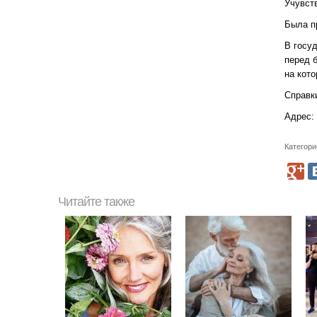
Учувств
Была пр
В госуд
перед 
на кот
Справки
Адрес: 
Категори
Читайте также