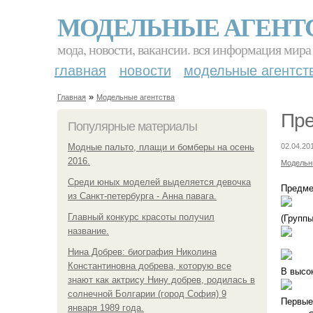
МОДЕЛЬНЫЕ АГЕНТ
мода, новости, вакансии. вся информация мира
главная
новости
модельные агентст
»
Главная
Модельные агентства
Пре
Популярные материалы
Модные пальто, плащи и бомберы на осень
02.04.20
2016.
Модельн
Среди юных моделей выделяется девочка
Предме
из Санкт-петербурга - Анна павага.
Главный конкурс красоты получил
(Группы
название.
Нина Добрев: биография Николина
Константиновна добрева, которую все
В высо
знают как актрису Нину добрев, родилась в
солнечной Болгарии (город София) 9
Первые 
января 1989 года.