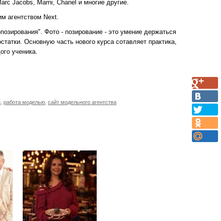
Marc Jacobs, Marni, Chanel и многие другие.
им агентством Next.
позирования". Фото - позирование - это умение держаться
статки. Основную часть нового курса сотавляет практика,
ого ученика.
n
,
работа моделью
,
сайт модельного агентства