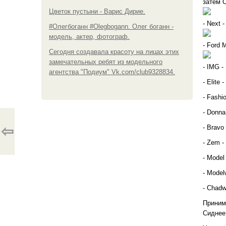
затем О
Цветок пустыни - Варис Дирие.
- Next 
#Олегбоганн #Olegbogann. Олег боганн -
модель, актер, фотограф.
- Ford 
Сегодня создавала красоту на лицах этих
замечательных ребят из модельного
- IMG -
агентства "Подиум" Vk.com/club9328834.
- Elite 
- Fashi
- Donna
⇦
- Bravo 
- Zem -
- Model
- Model
- Chadw
Приним
Сиднее