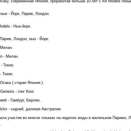
саку, современная Япония, проработав больше 10 лет с Art Models побыв
- нью - Йорк, Париж, Лондон.
Models - Нью-йорк.
 Париж, Лондон, нью - Йорк.
- Милан.
on - Милан.
 - Токио.
- Токио.
 Осака ( старая Япония ).
 Genesis - гонг Конг.
werk - Гамбург, Берлин.
icks - сидней, далекая Австралия.
ала участие во многих показах на неделях моды в маленьком Париже, Ло
.