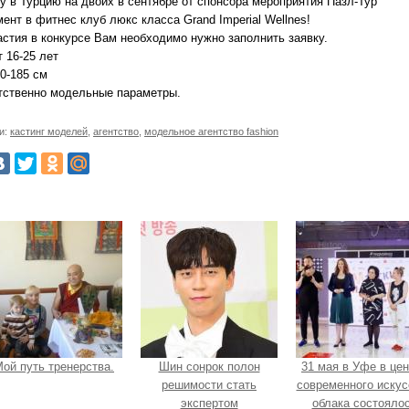
у в Турцию на двоих в сентябре от спонсора мероприятия Пазл-Тур
ент в фитнес клуб люкс класса Grand Imperial Wellnes!
астия в конкурсе Вам необходимо нужно заполнить заявку.
 16-25 лет
0-185 см
тственно модельные параметры.
и:
кастинг моделей
,
агентство
,
модельное агентство fashion
ой путь тренерства.
Шин сонрок полон
31 мая в Уфе в це
решимости стать
современного искус
экспертом
облака состояло