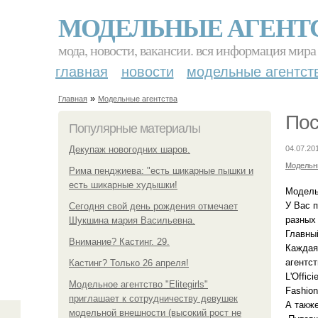
МОДЕЛЬНЫЕ АГЕНТ
мода, новости, вакансии. вся информация мира
главная
новости
модельные агентст
»
Главная
Модельные агентства
Пос
Популярные материалы
Декупаж новогодних шаров.
04.07.20
Модельн
Рима пенджиева: "есть шикарные пышки и
есть шикарные худышки!
Модель
У Вас п
Сегодня свой день рождения отмечает
разных 
Шукшина мария Васильевна.
Главный
Внимание? Кастинг. 29.
Каждая
агентс
Кастинг? Только 26 апреля!
L'Offici
Модельное агентство "Elitegirls"
Fashion
приглашает к сотрудничеству девушек
А такж
модельной внешности (высокий рост не