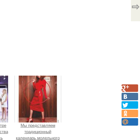
⇨
нтре
Мы представляем
ства
традиционный
сь
календарь модельного