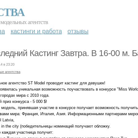
СТВА
 модельных агентств
ва
кастинги и работа
отзывы
ледний Кастинг Завтра. В 16-00 м. 
14 в 23:20
ые агентства
ное агентство ST Model проводит кастинг для девушек!
оявилась уникальная возможность поучаствовать в конкурсе "Miss World
городах мира с 2010 года.
 приз конкурса - 5 000 $!
 модель, принявшая участие в конкурсе получает возможность получи
твами мира: Франция, Италия, Азия. Информационными партнерами мероп
el Latvia,
 in the city (победительницы номинаций получают обложку.
е каждая участница получит: