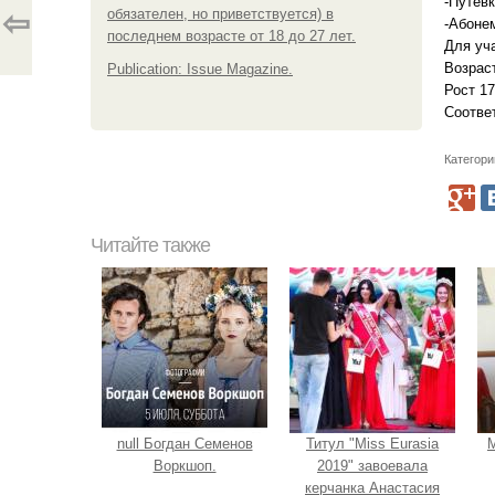
-Путевк
обязателен, но приветствуется) в
⇦
-Абонем
последнем возрасте от 18 до 27 лет.
Для уч
Возраст
Publication: Issue Magazine.
Рост 17
Соотве
Категори
Читайте также
null Богдан Семенов
Титул "Miss Eurasia
М
Воркшоп.
2019" завоевала
керчанка Анастасия