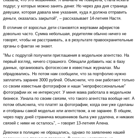
подруг, у которых можно занять денег. Но через два дня страница
девушки, которая давала мне указания, куда я должна отправить
деньги, оказалась закрытой", – рассказывает 14-летняя Настя.
В отличие от взрослых дети становятся жертвами аферистов
довольно часто. Сумма небольшая, родителям обычно ничего не
говорят, чтобы не расстраивать, а в результате правоохранительные
органы о фактах не знают.
"Мы с подругой получили приглашения в модельное агентство. На
первый взгляд, ничего страшного. Обещали добавить нас в базу
данных, организовать фотосессии в известных журналах. Мы
обрадовались. Но потом нам сообщили, что за портфолио нужно
заплатить заранее 3000 рублей. Объяснили, что они работают только
со своим известным фотографом и наши "непрофессиональные"
фотографии их не интересуют. У меня мама работала в модельном
бизнесе. Узнала по своим связям, что такого агентства вообще нет. А
потом объяснила, что платят за фотографии, когда они уже сделаны
и отобраны самой моделью или агентством, а не заранее. В общем,
через пару дней страничка мошенников была уже удалена, и никаких
связей с ними не осталось", – говорит 13-летняя Алена.
Девочки в полицию не обращались, однако по заявлению нашей