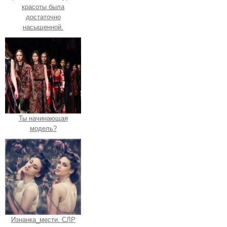
красоты была
достаточно
насыщенной.
Ты начинающая
модель?
Изнанка_мести. СЛР