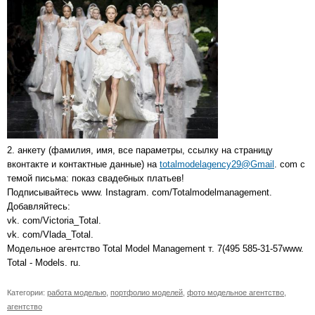
2. анкету (фамилия, имя, все параметры, ссылку на страницу
вконтакте и контактные данные) на
totalmodelagency29@Gmail
. com с
темой письма: показ свадебных платьев!
Подписывайтесь www. Instagram. com/Totalmodelmanagement.
Добавляйтесь:
vk. com/Victoria_Total.
vk. com/Vlada_Total.
Модельное агентство Total Model Management т. 7(495 585-31-57www.
Total - Models. ru.
Категории:
работа моделью
,
портфолио моделей
,
фото модельное агентство
,
агентство