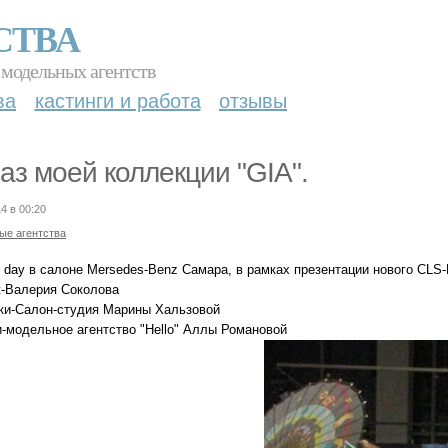
СТВА
 модельных агентств
ва
кастинги и работа
отзывы
аз моей коллекции "GIA".
4 в 00:20
ые агентства
n day в салоне Mersedes-Benz Самара, в рамках презентации нового CLS-
-Валерия Соколова
ки-Салон-студия Марины Хальзовой
-модельное агентство "Hello" Аллы Романовой