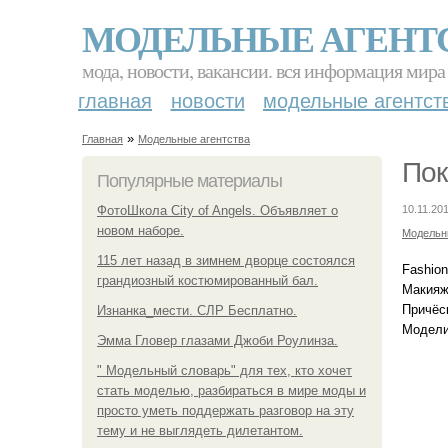
МОДЕЛЬНЫЕ АГЕНТ
мода, новости, вакансии. вся информация мира
главная
новости
модельные агентст
»
Главная
Модельные агентства
Пок
Популярные материалы
ФотоШкола City of Angels. Объявляет о
10.11.201
новом наборе.
Модельн
115 лет назад в зимнем дворце состоялся
Fashio
грандиозный костюмированный бал.
Макияж
Причёс
Изнанка_мести. СЛР Бесплатно.
Модели
Эмма Гловер глазами Джоби Роулинза.
" Модельный словарь" для тех, кто хочет
стать моделью, разбираться в мире моды и
просто уметь поддержать разговор на эту
тему и не выглядеть дилетантом.