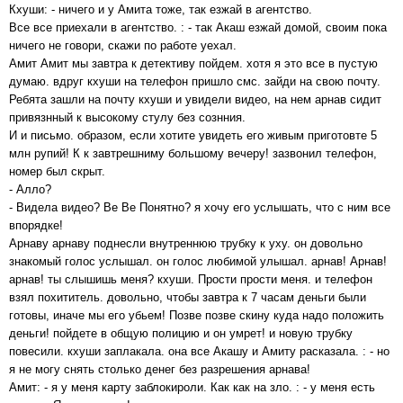
Кхуши: - ничего и у Амита тоже, так езжай в агентство.
Все все приехали в агентство. : - так Акаш езжай домой, своим пока
ничего не говори, скажи по работе уехал.
Амит Амит мы завтра к детективу пойдем. хотя я это все в пустую
думаю. вдруг кхуши на телефон пришло смс. зайди на свою почту.
Ребята зашли на почту кхуши и увидели видео, на нем арнав сидит
привязнный к высокому стулу без сознния.
И и письмо. образом, если хотите увидеть его живым приготовте 5
млн рупий! К к завтрешниму большому вечеру! зазвонил телефон,
номер был скрыт.
- Алло?
- Видела видео? Ве Ве Понятно? я хочу его услышать, что с ним все
впорядке!
Арнаву арнаву поднесли внутреннюю трубку к уху. он довольно
знакомый голос услышал. он голос любимой улышал. арнав! Арнав!
арнав! ты слышишь меня? кхуши. Прости прости меня. и телефон
взял похититель. довольно, чтобы завтра к 7 часам деньги были
готовы, иначе мы его убьем! Позве позве скину куда надо положить
деньги! пойдете в общую полицию и он умрет! и новую трубку
повесили. кхуши заплакала. она все Акашу и Амиту расказала. : - но
я не могу снять столько денег без разрешения арнава!
Амит: - я у меня карту заблокироли. Как как на зло. : - у меня есть