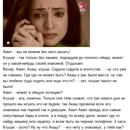
Амит: - мы не можем без него начать!
Кхуши: - так только без паники, подождем до полного обеда, может
он у какой-нибудь своей знакомой. Отдыхает.
Вечер. Амит, Акаш, кхуши. Сидели сидели в агентстве. : - ну это уже
не смешно. Где где он может быть? Акаш у вас были места. ну там
вы любили туда ходить или еще что-то? : - нет, кхуши такого не
было!
Амит: - может в общую полицию?
Кхуши: - ага, конечно. Только они тебе скажит, что три нового дня не
прошло мы искать его не будем, так Акаш прозвони всех его
знакомых как парней так и девушек. Амит Амит проедь все самые
популярные бары и отели. а я поеду по всему дели. может где то
найду машину или зацепку. и всем быть на черном телефоне. 3 часа.
Кхуши: - алло? Ну ну что Акаш? : - его нету у знакомых, у тебя как?