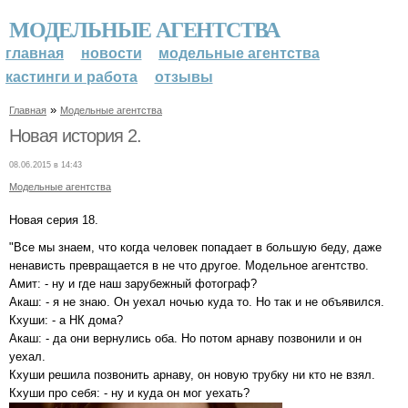
МОДЕЛЬНЫЕ АГЕНТСТВА
главная
новости
модельные агентства
кастинги и работа
отзывы
»
Главная
Модельные агентства
Новая история 2.
08.06.2015 в 14:43
Модельные агентства
Новая серия 18.
"Все мы знаем, что когда человек попадает в большую беду, даже
ненависть превращается в не что другое. Модельное агентство.
Амит: - ну и где наш зарубежный фотограф?
Акаш: - я не знаю. Он уехал ночью куда то. Но так и не объявился.
Кхуши: - а НК дома?
Акаш: - да они вернулись оба. Но потом арнаву позвонили и он
уехал.
Кхуши решила позвонить арнаву, он новую трубку ни кто не взял.
Кхуши про себя: - ну и куда он мог уехать?