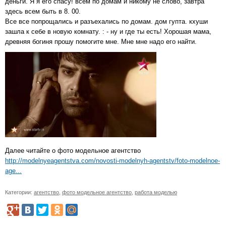
деньги. Я я его спасу! всем по домам и никому не слово, завтра
здесь всем быть в 8. 00.
Все все попрощались и разъехались по домам. дом гупта. кхуши
зашла к себе в новую комнату. : - ну и где ты есть! Хорошая мама,
древняя богиня прошу помогите мне. Мне мне надо его найти.
Далее читайте о фото модельное агентство
http://modelnyeagentstva.com/novosti-modelnyh-agentstv/foto-modelnoe-
age...
Категории:
агентство
,
фото модельное агентство
,
работа моделью