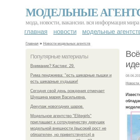
МОДЕЛЬНЫЕ АГЕНТ
мода, новости, вакансии. вся информация мира
главная
новости
модельные агентст
»
Главная
Новости модельных агентств
Всё
Популярные материалы
иде
Внимание? Кастинг. 29.
Рима пенджиева: "есть шикарные пышки и
08.06.20
есть шикарные худышки!
Новости
Сегодня свой день рождения отмечает
Извест
Шукшина мария Васильевна.
облада
Декупаж новогодних шаров.
моделе
Модельное агентство "Elitegirls"
приглашает к сотрудничеству девушек
модельной внешности (высокий рост не
обязателен, но приветствуется) в