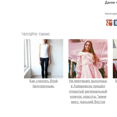
Далее 
Категори
Читайте также
Как сделать Book
На минувших выходных
М
безупречным.
в Хабаровске прошёл
открытый региональный
конкурс красоты "мини
мисс дальний Восток
2019".