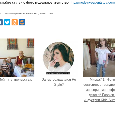
читайте статьи о фото модельное агентство
http://modelnyeagentstva.com
и:
фото модельное агентство
,
агентство
ой путь тренерства.
Зачем создавался Ru
Мирра? 1. Июня
Style?
состоялось грандио
мероприятие в сф
детской Fashion 
индустрии Kids Su
Show?