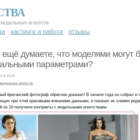
СТВА
 модельных агентств
ва
кастинги и работа
отзывы
 ещё думаете, что моделями могут б
альными параметрами?
15 в 14:20
 модельных агентств
ный британский фотограф обратное доказал! В начале года он собрал и 
ющих при этом красивыми внешними данными, и показал их снимки реда
й из 10 получили контракты с модельными агентствами