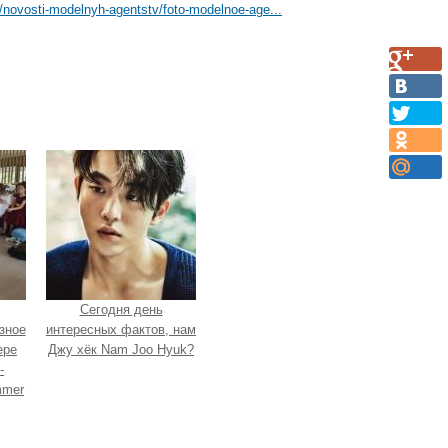
/novosti-modelnyh-agentstv/foto-modelnoe-age...
Сегодня день
зное
интересных фактов, нам
ере
Джу хёк Nam Joo Hyuk?
-
mmer