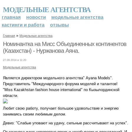
МОДЕЛЬНЫЕ АГЕНТСТВА
главная
новости
модельные агентства
кастинги и работа
отзывы
»
Главная
Модельные агентства
Номинантка на Мисс Объединенных континентов
(Казахстан) - Нуржанова Аяна.
27.09.2014 в 11:20
Модельные агентства
Является директором модельного агентства" Ayana Models".
Представитель "Международного форума моделей и талантов!
"Miss Kazakhstan fashion house international" по Кызылординской
области.
Любит свою работу, получает большое удовольствие и энергию
занимаясь своим любимым делом.
Девиз: "Слабые уповают на удачу, сильные рассчитывают на успех".
От конкурса ждет невероятно ярких и незабываемых впечатлений. И