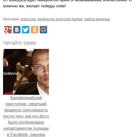
конечно же, желает победы себе!
Категории:
агентство
,
модельное агентство fashion
,
работа моделью
Читайте также
Калифорнийский
преступник, обретший
бешеную популярность
после того, как его фото
было опубликовано
департаментом полиции
в Facebook, наконец