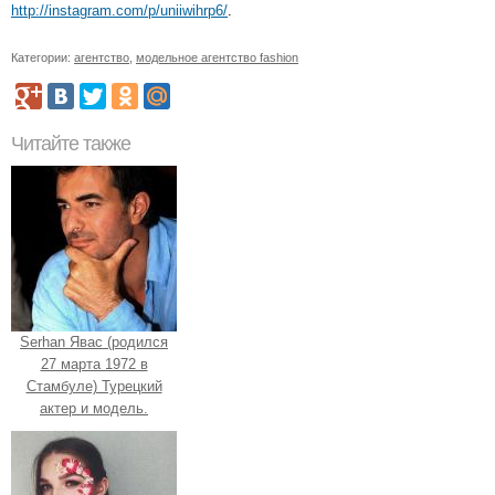
http://instagram.com/p/uniiwihrp6/
.
Категории:
агентство
,
модельное агентство fashion
Читайте также
Serhan Явас (родился
27 марта 1972 в
Стамбуле) Турецкий
актер и модель.