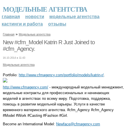
МОДЕЛЬНЫЕ АГЕНТСТВА
главная
новости
модельные агентства
кастинги и работа
отзывы
»
Главная
Модельные агентства
New #cfm_Model Katrin R Just Joined to
#cfm_Agency.
16.10.2014 в 11:43
Модельные агентства
Portfolio:
http://www.cfmagency.com/portfolio/models/katrin-r/
.
http://www.cfmagency.com/
- международный модельный менеджмент,
модельные контракты для профессиональных и начинающих
моделей в агентствах по всему миру. Подготовка, поддержка,
помощь в развитии модельной карьеры. Услуги в качестве
временного материнского агентства. #cfm_Agency #cfm_Agency
#Model #Work #Casting #Fashion #Girl.
Become an International Model:
Newface@cfmagency.com