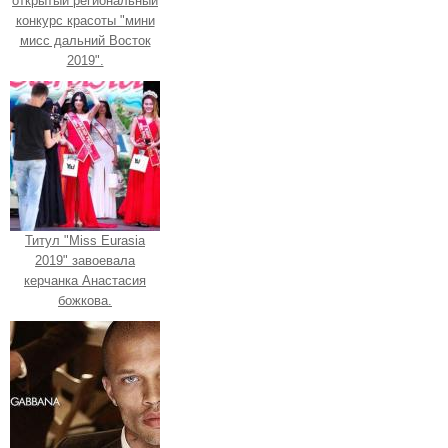
открытый региональный
конкурс красоты "мини
мисс дальний Восток
2019".
Титул "Miss Eurasia
2019" завоевала
керчанка Анастасия
божкова.