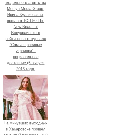
модельного агентства
Merilyn Media Group,
Ирина Кулаковская,
вошла в ТОП 50 The
New Beautiful
Всеукраинского
рейтингового журнала
"Самые красивые
украинки" -
национальное
достояние (5 выпуск
2013 года.
На минувших выходных
в Хабаровске прошёл