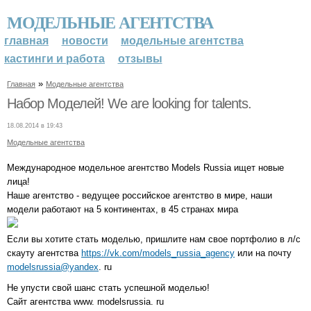
МОДЕЛЬНЫЕ АГЕНТСТВА
главная
новости
модельные агентства
кастинги и работа
отзывы
»
Главная
Модельные агентства
Набор Моделей! We are looking for talents.
18.08.2014 в 19:43
Модельные агентства
Международное модельное агентство Models Russia ищет новые
лица!
Наше агентство - ведущее российское агентство в мире, наши
модели работают на 5 континентах, в 45 странах мира
Если вы хотите стать моделью, пришлите нам свое портфолио в л/с
скауту агентства
https://vk.com/models_russia_agency
или на почту
modelsrussia@yandex
. ru
Не упусти свой шанс стать успешной моделью!
Сайт агентства www. modelsrussia. ru