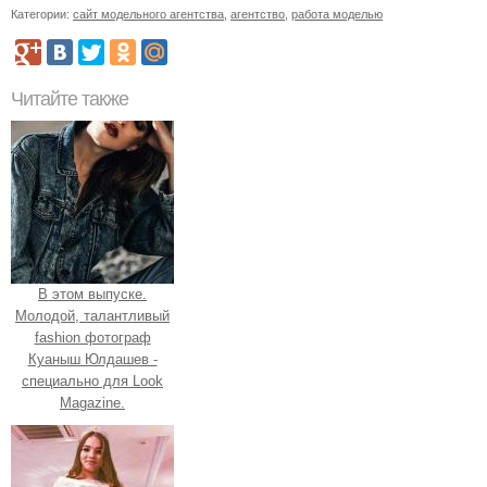
Категории:
сайт модельного агентства
,
агентство
,
работа моделью
Читайте также
В этом выпуске.
Молодой, талантливый
fashion фотограф
Куаныш Юлдашев -
специально для Look
Magazine.