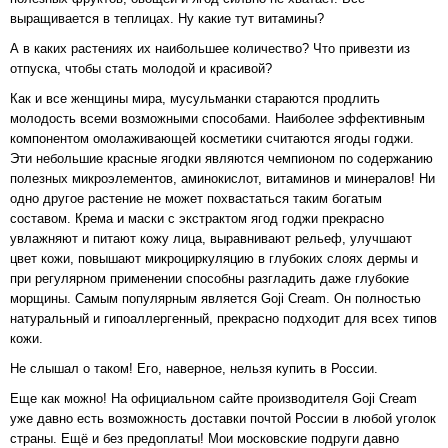
выращивается в теплицах. Ну какие тут витамины?
А в каких растениях их наибольшее количество? Что привезти из
отпуска, чтобы стать молодой и красивой?
Как и все женщины мира, мусульманки стараются продлить
молодость всеми возможными способами. Наиболее эффективным
компонентом омолаживающей косметики считаются ягоды годжи.
Эти небольшие красные ягодки являются чемпионом по содержанию
полезных микроэлементов, аминокислот, витаминов и минералов! Ни
одно другое растение не может похвастаться таким богатым
составом. Крема и маски с экстрактом ягод годжи прекрасно
увлажняют и питают кожу лица, выравнивают рельеф, улучшают
цвет кожи, повышают микроциркуляцию в глубоких слоях дермы и
при регулярном применении способны разгладить даже глубокие
морщины. Самым популярным является Goji Cream. Он полностью
натуральный и гипоаллергенный, прекрасно подходит для всех типов
кожи.
Не слышал о таком! Его, наверное, нельзя купить в России.
Еще как можно! На официальном сайте производителя Goji Cream
уже давно есть возможность доставки почтой России в любой уголок
страны. Ещё и без предоплаты! Мои московские подруги давно