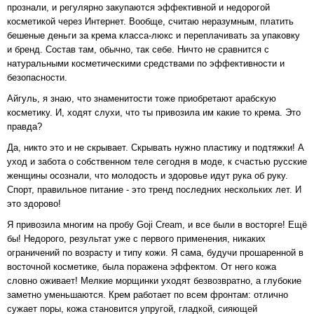
прознали, и регулярно закупаются эффективной и недорогой
косметикой через Интернет. Вообще, считаю неразумным, платить
бешеные деньги за крема класса-люкс и переплачивать за упаковку
и бренд. Состав там, обычно, так себе. Ничто не сравнится с
натуральными косметическими средствами по эффективности и
безопасности.
Айгуль, я знаю, что знаменитости тоже приобретают арабскую
косметику. И, ходят слухи, что ты привозила им какие то крема. Это
правда?
Да, никто это и не скрывает. Скрывать нужно пластику и подтяжки! А
уход и забота о собственном теле сегодня в моде, к счастью русские
женщины осознали, что молодость и здоровье идут рука об руку.
Спорт, правильное питание - это тренд последних нескольких лет. И
это здорово!
Я привозила многим на пробу Goji Cream, и все были в восторге! Ещё
бы! Недорого, результат уже с первого применения, никаких
ограничений по возрасту и типу кожи. Я сама, будучи прошаренной в
восточной косметике, была поражена эффектом. От него кожа
словно оживает! Мелкие морщинки уходят безвозвратно, а глубокие
заметно уменьшаются. Крем работает по всем фронтам: отлично
сужает поры, кожа становится упругой, гладкой, сияющей