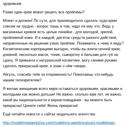
здоровьем.
Разве один крем может решить все проблемы?
Может и должен! По сути, для производителя сделать чудо-крем
совсем не трудно - вопрос лишь в том, надо ли ему это. Ведь у
магазинных кремов есть целые линейки - для молодой, зрелой,
проблемной кожи. И в каждой, десяток средств разного действия,
направленные на решение узких проблем. Понимаете, к чему я веду?
Косметическим корпорациям выгодно, чтобы вы взяли ночной крем,
дневной, несколько масок, тоник, сыворотку и бальзам для губ на
сдачу. Я привыкла к натуральной косметике, могу своими руками
сделать прекрасный крем, и знаю о чём говорю.
Айгуль, спасибо тебе за откровенность! Пожелаешь что-нибудь
нашим телезрителям?
Я желаю женщинам всего мира оставаться здоровыми, красивыми и
молодыми как можно дольше! Не важно, сколько вам лет, не важно,
какой вы национальности и вероисповедания - вы можете быть
прекрасны! Цените себя! Жизнь прекрасна!
Ещё читайте новости о сайтах модельного агентства
http://modelnyeagentstva.com/modelnye-agentstva/sayt-modelnogo-