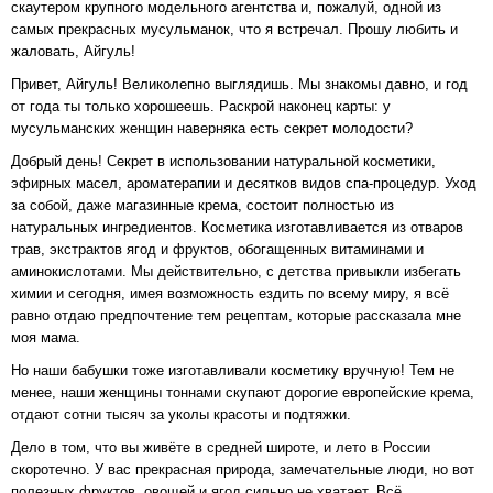
скаутером крупного модельного агентства и, пожалуй, одной из
самых прекрасных мусульманок, что я встречал. Прошу любить и
жаловать, Айгуль!
Привет, Айгуль! Великолепно выглядишь. Мы знакомы давно, и год
от года ты только хорошеешь. Раскрой наконец карты: у
мусульманских женщин наверняка есть секрет молодости?
Добрый день! Секрет в использовании натуральной косметики,
эфирных масел, ароматерапии и десятков видов спа-процедур. Уход
за собой, даже магазинные крема, состоит полностью из
натуральных ингредиентов. Косметика изготавливается из отваров
трав, экстрактов ягод и фруктов, обогащенных витаминами и
аминокислотами. Мы действительно, с детства привыкли избегать
химии и сегодня, имея возможность ездить по всему миру, я всё
равно отдаю предпочтение тем рецептам, которые рассказала мне
моя мама.
Но наши бабушки тоже изготавливали косметику вручную! Тем не
менее, наши женщины тоннами скупают дорогие европейские крема,
отдают сотни тысяч за уколы красоты и подтяжки.
Дело в том, что вы живёте в средней широте, и лето в России
скоротечно. У вас прекрасная природа, замечательные люди, но вот
полезных фруктов, овощей и ягод сильно не хватает. Всё