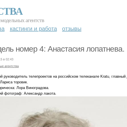
СТВА
 модельных агентств
ва
кастинги и работа
отзывы
ель номер 4: Анастасия лопатнева.
15 в 02:43
ые агентства
й руководитель телепроектов на российском телеканале Kratu, главный 
 Лариса торовик.
прическа: Лора Виноградова.
ий фотограф: Александр лакота.