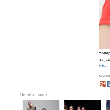
Молода
Подроб
age...
Категори
Читайте также