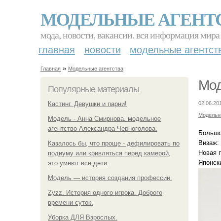
МОДЕЛЬНЫЕ АГЕНТ
мода, новости, вакансии. вся информация мира
главная
новости
модельные агентст
»
Главная
Модельные агентства
Мод
Популярные материалы
Кастинг. Девушки и парни!
02.06.20
Модельн
Модель - Анна Смирнова. модельное
агентство Александра Черноголова.
Большо
Визаж:
Казалось бы, что проще - дефилировать по
Новая 
подиуму или кривляться перед камерой,
Японск
это умеют все дети.
Модель — история создания профессии.
Zyzz. История одного игрока. Доброго
времени суток.
Уборка ДЛЯ Взрослых.