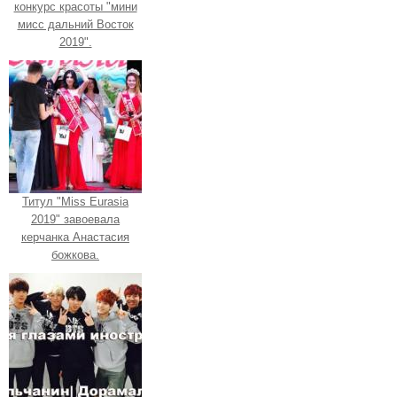
конкурс красоты "мини
мисс дальний Восток
2019".
Титул "Miss Eurasia
2019" завоевала
керчанка Анастасия
божкова.