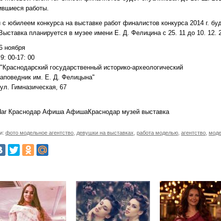
ившиеся работы.
 с юбилеем конкурса на выставке работ финалистов конкурса 2014 г. бу
 Выставка планируется в музее имени Е. Д. Фелицина с 25. 11 до 10. 12. 2
6 ноября
9: 00-17: 00
 "Краснодарский государственный историко-археологический
заповедник им. Е. Д. Фелицына"
ул. Гимназическая, 67
dar Краснодар Афиша АфишаКраснодар музей выставка
и:
фото модельное агентство
,
девушки на выставках
,
работа моделью
,
агентство
,
моде