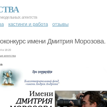
СТВА
 модельных агентств
ва
кастинги и работа
отзывы
оконкурс имени Дмитрия Морозова.
4 в 18:20
ые агентства
ка