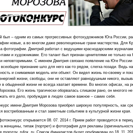
й был – одним из самых прогрессивных фотохудожников Юга России, 
афии новые, а во многом даже революционные грани мастерства. Для 
ва фотографии. Дмитрий работал с ведущими краснодарскими журналами
тами и художниками. Его талант был признан ценителями не только на Ю
 и неповторимыми. С именем Дмитрия связано появление на Юге России т
 всеобщее признание шло для него как-то рядом, слегка позади. Ведь н
вность и снимаемая модель или объект. Он видел жизнь по-своему и пока
нергией жизни, свободы, они не оставляют равнодушным никого, вызывая
е в обыденной жизни не всегда хватает времени. Во многих офисах, на 
розова. Его жизнь трагически оборвалась слишком рано, он многого не у
жать его дело, пробуждая в людях самое важное – самих себя.
нкурс имени Дмитрия Морозова приобрел широкую популярность, как ср
ся востребованным и стал заметным событием в культурной жизни края.
отоконкурс открывается 08. 07. 2014 г. Прием работ проводится в период
ота женщины, типаж (портрет) и фотография для рекламы (оригинальнос
е morozov. rufox. ru. Список финалистов будет опубликован до 18. 11. 20