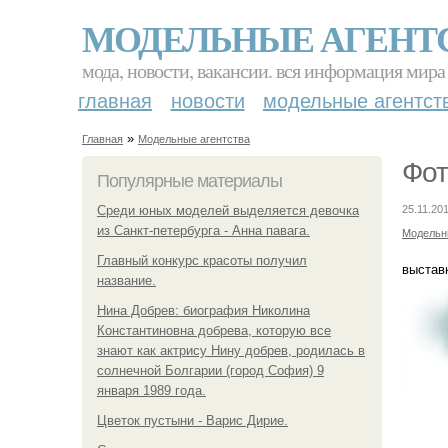
МОДЕЛЬНЫЕ АГЕНТ
мода, новости, вакансии. вся информация мира
главная
новости
модельные агентст
»
Главная
Модельные агентства
Фот
Популярные материалы
Среди юных моделей выделяется девочка
25.11.201
из Санкт-петербурга - Анна павага.
Модельн
Главный конкурс красоты получил
выстав
название.
Нина Добрев: биография Николина
Константиновна добрева, которую все
знают как актрису Нину добрев, родилась в
солнечной Болгарии (город София) 9
января 1989 года.
Цветок пустыни - Варис Дирие.