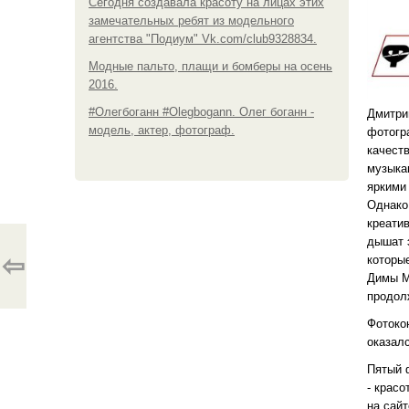
Сегодня создавала красоту на лицах этих
замечательных ребят из модельного
агентства "Подиум" Vk.com/club9328834.
Модные пальто, плащи и бомберы на осень
2016.
#Олегбоганн #Olegbogann. Олег боганн -
Дмитри
модель, актер, фотограф.
фотогр
качест
музыкан
яркими
Однако
креати
дышат э
⇦
которы
Димы Мо
продол
Фотоко
оказал
Пятый ф
- крас
на сайт