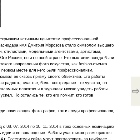
раскрывшим истинным ценителям профессиональной
Краснодара имя Дмитрия Морозова стало символом высшего
, стилистами, модельными агентствами, артистами,
ге России, но и по всей стране. Его выставки всегда были
акого направления фото искусства, как fashion-съемка.
а первом месте для него были профессионализм,
зывал ее сквозь призму своего объектива. Его работы
 радость, счастье, боль, сострадание - те чувства, на
⇨
рекламных плакатах и в журналах можно увидеть работы
спел. Но остались те, кто его помнит, кто готов
еди начинающих фотографов, так и среди профессионалов,
 с 08. 07. 2014 по 10. 11. 2014 в трех основных номинациях
ть идеи и ее воплощение. Работы участников размещаются
14 г. Посетители сайта могут проголосовать за наиболее