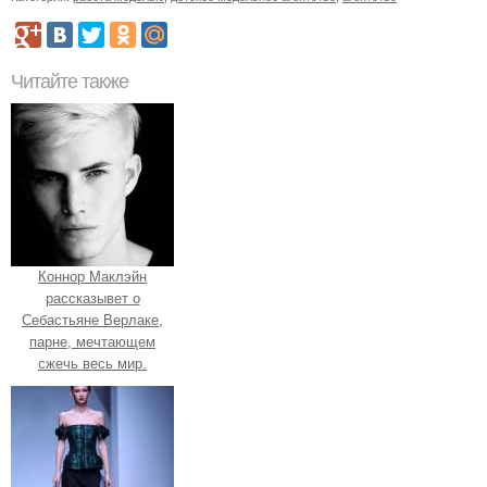
Читайте также
Коннор Маклэйн
рассказывет о
Себастьяне Верлаке,
парне, мечтающем
сжечь весь мир.