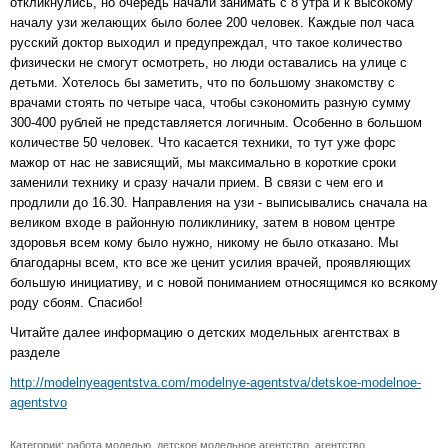
откликнулись, но очередь начали занимать с 8 утра и к высокому
началу узи желающих было более 200 человек. Каждые пол часа
русский доктор выходил и предупреждал, что такое количество
физически не смогут осмотреть, но люди оставались на улице с
детьми. Хотелось бы заметить, что по большому знакомству с
врачами стоять по четыре часа, чтобы сэкономить разную сумму
300-400 рублей не представляется логичным. Особенно в большом
количестве 50 человек. Что касается техники, то тут уже форс
мажор от нас не зависящий, мы максимально в короткие сроки
заменили технику и сразу начали прием. В связи с чем его и
продлили до 16.30. Направления на узи - выписывались сначала на
великом входе в районную поликлинику, затем в новом центре
здоровья всем кому было нужно, никому не было отказано. Мы
благодарны всем, кто все же ценит усилия врачей, проявляющих
большую инициативу, и с новой пониманием относящимся ко всякому
роду сбоям. Спасибо!
Читайте далее информацию о детских модельных агентствах в
разделе
http://modelnyeagentstva.com/modelnye-agentstva/detskoe-modelnoe-
agentstvo
Категории:
работа моделью
,
детское модельное агентство
,
агентство