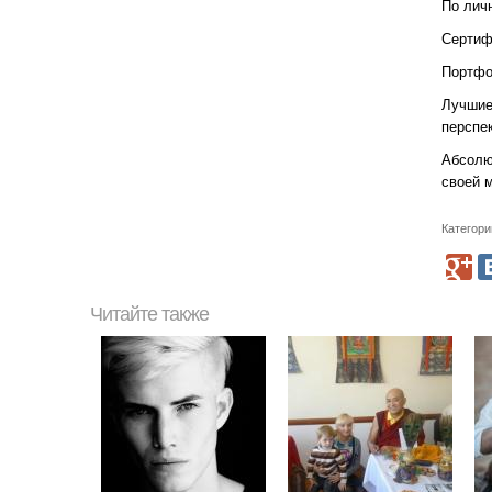
По лич
Сертиф
Портфо
Лучшие
перспек
Абсолют
своей 
Категори
Читайте также