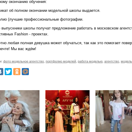
ному окончанию обучения:
икат об полном окончании модельной школы выдается.
лио (лучшие профессиональные фотографии.
 выпускники школы получат предложение работать в московском агентст
тивных Fashion - проектах.
но любая полная девушка может обучаться, так как это помогает повери
мечте! Мы вас ждём!
и:
фото модельное агентство
,
портфолио моделей
,
работа моделью
,
агентство
,
модель