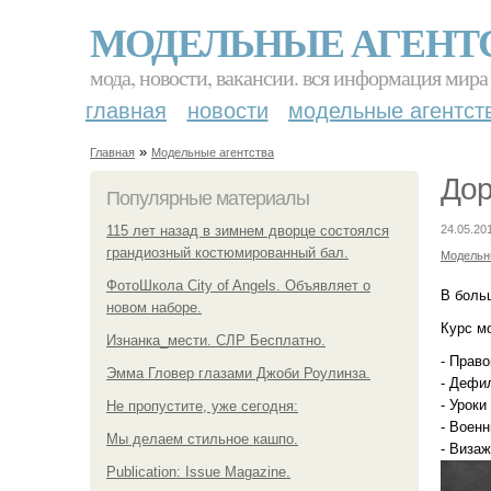
МОДЕЛЬНЫЕ АГЕНТ
мода, новости, вакансии. вся информация мира
главная
новости
модельные агентст
»
Главная
Модельные агентства
Дор
Популярные материалы
115 лет назад в зимнем дворце состоялся
24.05.20
грандиозный костюмированный бал.
Модельн
ФотоШкола City of Angels. Объявляет о
В боль
новом наборе.
Курс м
Изнанка_мести. СЛР Бесплатно.
- Право
Эмма Гловер глазами Джоби Роулинза.
- Дефил
- Уроки
Не пропустите, уже сегодня:
- Военн
Мы делаем стильное кашпо.
- Визаж
Publication: Issue Magazine.