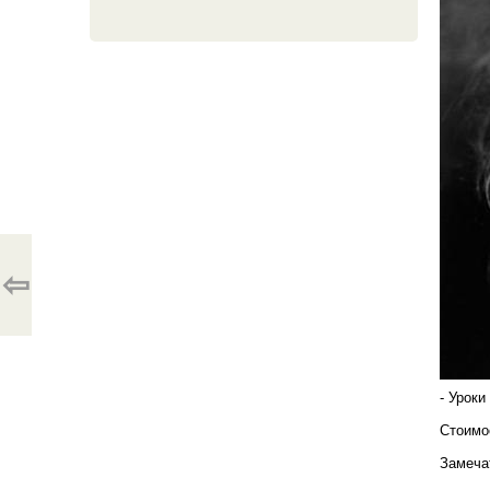
⇦
- Урок
Стоимос
Замеча