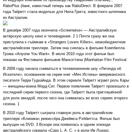
RaboPlus (банк, известный теперь как RaboDirect. В феврале 2007
года Табретт стала моделью для Нила Григга, известного шляпника
из Австралии.
В декабре 2007 года окончила «Screenwise» — Австралийскую
актёрскую школу кино и телевидения. 2 1 Почти сразу же она
приступила к съёмкам в «Strangers Lovers Killers», низкобюджетном
австралийском триллере. Затем она снялась в фильме Кэмпбелла
Грэма «Anyone You Want». В июле 2010 года этот фильм был
показан на Фестивале фильмов Манхэттена (Manhattan Film Festival.
В 2009 году начала сниматься в телевизионном шоу «Легенда об
Искателе», основанном на серии книг «Меч Истины» американского
писателя Терри Гудкайнда. В этом сериале Табретт играет роль Кары
— женщины-воина Морд-Сит. Первое появление Табретт произошло в
последней серии первого сезона, где Табретт была приглашённой
для роли звездой, после чего она снималась во всех сериях второго
сезона. 1
В 2010 году Табретт сыграла главную роль в австралийском
триллере «Клиника» режиссёра Джеймса Рэббиттса. Фильм был
выпущен на DVD. 3 Вскоре она появилась в одном эпизоде
австралийского сериала «Cops L. A. C. » в роли Ив Луизос.