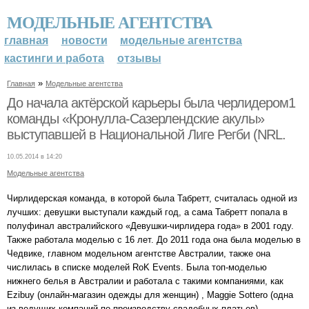
МОДЕЛЬНЫЕ АГЕНТСТВА
главная
новости
модельные агентства
кастинги и работа
отзывы
»
Главная
Модельные агентства
До начала актёрской карьеры была черлидером1
команды «Кронулла-Сазерлендские акулы»
выступавшей в Национальной Лиге Регби (NRL.
10.05.2014 в 14:20
Модельные агентства
Чирлидерская команда, в которой была Табретт, считалась одной из
лучших: девушки выступали каждый год, а сама Табретт попала в
полуфинал австралийского «Девушки-чирлидера года» в 2001 году.
Также работала моделью с 16 лет. До 2011 года она была моделью в
Чедвике, главном модельном агентстве Австралии, также она
числилась в списке моделей RoK Events. Была топ-моделью
нижнего белья в Австралии и работала с такими компаниями, как
Ezibuy (онлайн-магазин одежды для женщин) , Maggie Sottero (одна
из ведущих компаний по производству свадебных платьев) ,