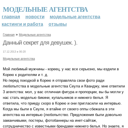
МОДЕЛЬНЫЕ АГЕНТСТВА
главная
новости
модельные агентства
кастинги и работа
отзывы
»
Главная
Модельные агентства
Данный секрет для девушек. ).
17.12.2013 в 00:20
Модельные агентства
Мой любимый мужчины - кореец, у нас все серьезно, мы ездили в
Корею к родителям и т. д.
Но перед поездкой в Корею я отправляла свои фото ради
любопытства в модельные агентства Сеула и Кванджу, мне ответили
3 агентства: мол, у вас отличная фигура и пропорции, вы бы могли у
нас стать моделью бикини, купальников и нижнего белья. Я
ответила, что приеду скоро в Корею и они пригласили на интервью.
Когда мы были в Сеуле, я втайне от своего оппы сбежала в эти
агентства на интервью (любопытство. Предложения были довольно
заманчивыми, постеры, фотобаннеры на инет-сайтаж,
сотрудничество с известными брендами нижнего белья. Но знаете, я