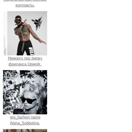
контракты.
Немного про биржу
фриланса Upwork.
pro_fashion name
Alena_Subbotina.