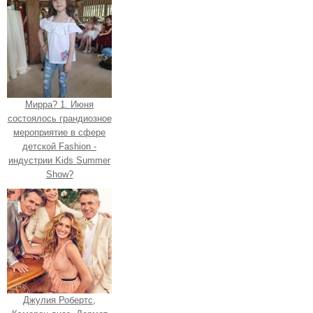
Мирра? 1. Июня
состоялось грандиозное
мероприятие в сфере
детской Fashion -
индустрии Kids Summer
Show?
Джулия Робертс,