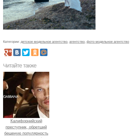
Категории:
детское модельное агентство
,
агентство
,
фото модельное агентство
Читайте также
Калифорнийский
преступник, обретший
бешеную популярность