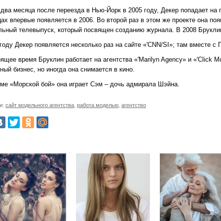
два месяца после переезда в Нью-Йорк в 2005 году, Декер попадает на про
ах впервые появляется в 2006. Во второй раз в этом же проекте она поя
льный телевыпуск, который посвящен созданию журнала. В 2008 Бруклин 
 году Декер появляется несколько раз на сайте «'CNN/SI»; там вместе
ящее время Бруклин работает на агентства «'Marilyn Agency» и «'Click 
ый бизнес, но иногда она снимается в кино.
ме «Морской бой» она играет Сэм – дочь адмирала Шэйна.
и:
сайт модельного агентства
,
работа моделью
,
агентство