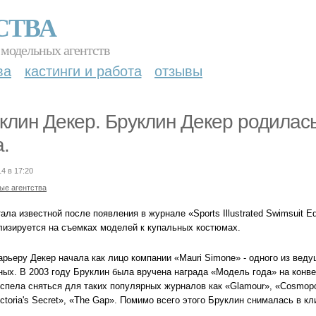
СТВА
 модельных агентств
ва
кастинги и работа
отзывы
клин Декер. Бруклин Декер родилась
а.
14 в 17:20
ые агентства
ала известной после появления в журнале «Sports Illustrated Swimsuit Edit
лизируется на съемках моделей к купальных костюмах.
арьеру Декер начала как лицо компании «Mauri Simone» - одного из вед
ных. В 2003 году Бруклин была вручена награда «Модель года» на конв
успела сняться для таких популярных журналов как «Glamour», «Cosmopol
ctoria's Secret», «The Gap». Помимо всего этого Бруклин снималась в 