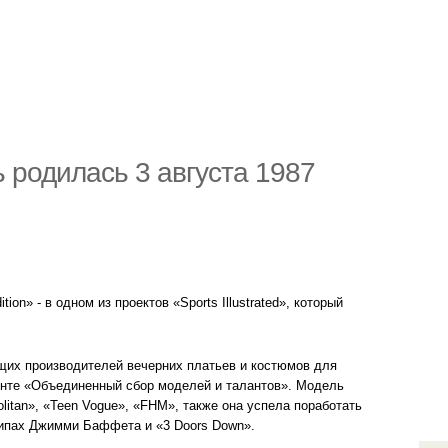
 родилась 3 августа 1987
ion» - в одном из проектов «Sports Illustrated», который
ущих производителей вечерних платьев и костюмов для
енте «Объединенный сбор моделей и талантов». Модель
itan», «Teen Vogue», «FHM», также она успела поработать
клипах Джимми Баффета и «3 Doors Down».