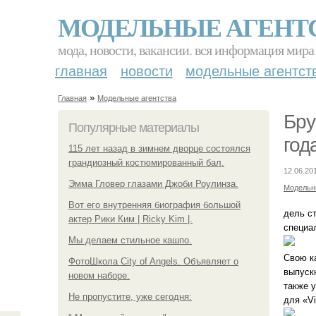
МОДЕЛЬНЫЕ АГЕНТ
мода, новости, вакансии. вся информация мира
главная
новости
модельные агентст
»
Главная
Модельные агентства
Бру
Популярные материалы
год
115 лет назад в зимнем дворце состоялся
грандиозный костюмированный бал.
12.06.20
Эмма Гловер глазами Джоби Роулинза.
Модельн
Вот его внутренняя биография большой
дель ст
актер Рики Ким | Ricky Kim |.
специа
Мы делаем стильное кашпо.
Свою к
ФотоШкола City of Angels. Объявляет о
выпуск
новом наборе.
также 
Не пропустите, уже сегодня:
для «Vi