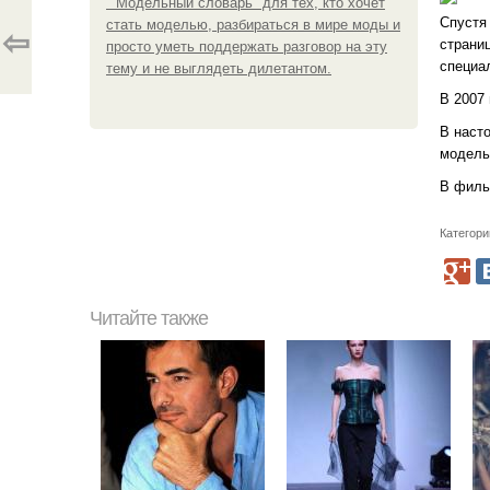
" Модельный словарь" для тех, кто хочет
Спустя 
стать моделью, разбираться в мире моды и
⇦
страниц
просто уметь поддержать разговор на эту
специа
тему и не выглядеть дилетантом.
В 2007
В насто
модельн
В филь
Категори
Читайте также